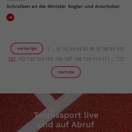
Schreiben an die Minister Kogler und Anschober
1
91
92
93
94
95
96
97
98
99
100
vorherige
101
102
103
104
105
106
107
108
109
110
111
122
nächste
Tennissport live
und auf Abruf