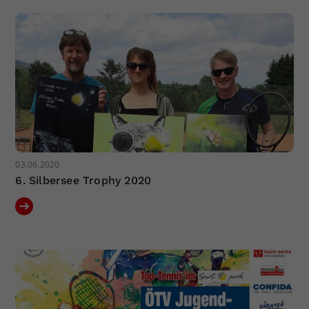
Dieser Wert speichert Ihre Consent-
Einstellungen. Unter anderem eine
zufällig generierte ID, für die
Zweck
historische Speicherung Ihrer
vorgenommen Einstellungen, falls der
Webseiten-Betreiber dies eingestellt
hat.
03.06.2020
6. Silbersee Trophy 2020