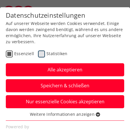
Datenschutzeinstellungen
Kärntner Tennisverband
Auf unserer Webseite werden Cookies verwendet. Einige
davon werden zwingend benötigt, während es uns andere
ermöglichen, Ihre Nutzererfahrung auf unserer Webseite
zu verbessern.
Aktuelle News
Essenziell
Statistiken
Alle akzeptieren
Speichern & schließen
Nur essenzielle Cookies akzeptieren
Weitere Informationen anzeigen
Essenziell
News filtern
Essenzielle Cookies werden für grundlegende
Powered by