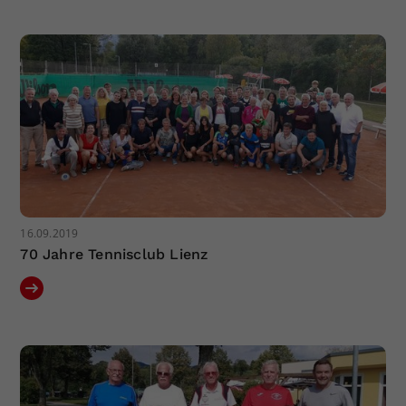
Dieser Wert speichert Ihre Consent-
Einstellungen. Unter anderem eine
zufällig generierte ID, für die
Zweck
historische Speicherung Ihrer
vorgenommen Einstellungen, falls der
Webseiten-Betreiber dies eingestellt
hat.
16.09.2019
70 Jahre Tennisclub Lienz