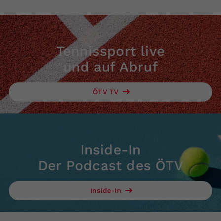
Tennissport live
und auf Abruf
ÖTV TV
Inside-In
Der Podcast des ÖTV
Inside-In