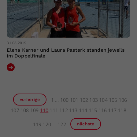
31.08.2019
Elena Karner und Laura Pasterk standen jeweils
im Doppelfinale
1
100
101
102
103
104
105
106
vorherige
107
108
109
110
111
112
113
114
115
116
117
118
119
120
122
nächste