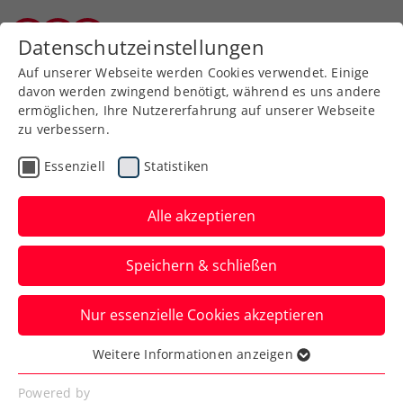
Datenschutzeinstellungen
Kärntner Tennisverband
Auf unserer Webseite werden Cookies verwendet. Einige
davon werden zwingend benötigt, während es uns andere
ermöglichen, Ihre Nutzererfahrung auf unserer Webseite
zu verbessern.
Aktuelle News
Essenziell
Statistiken
Alle akzeptieren
Speichern & schließen
Nur essenzielle Cookies akzeptieren
Weitere Informationen anzeigen
Essenziell
News filtern
Essenzielle Cookies werden für grundlegende
Powered by