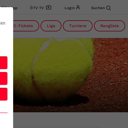
ÖTV App
ÖTV TV
Login
Suchen
den
DC-Tickets
Liga
Turniere
Rangliste