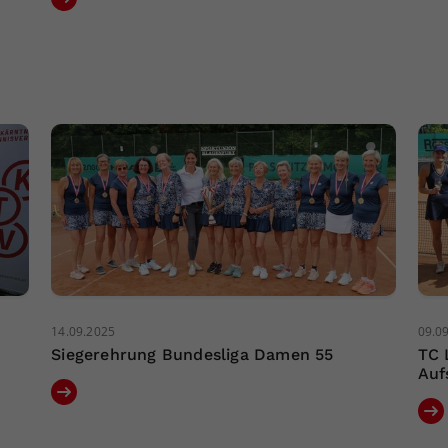
14.09.2025
09.0
Siegerehrung Bundesliga Damen 55
TC 
Auf