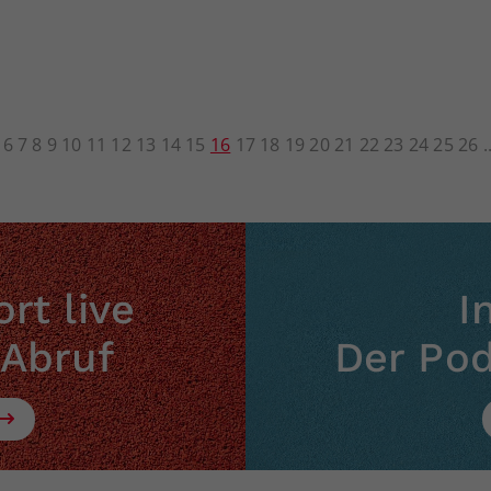
6
7
8
9
10
11
12
13
14
15
16
17
18
19
20
21
22
23
24
25
26
rt live
I
 Abruf
Der Po