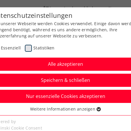
ÖTV
Landesverbände
News
tenschutzeinstellungen
 unserer Webseite werden Cookies verwendet. Einige davon wer
Ausbildung
Services
Über uns
ngend benötigt, während es uns andere ermöglichen, Ihre
zererfahrung auf unserer Webseite zu verbessern.
Essenziell
Statistiken
Alle akzeptieren
Aktuelle News
Speichern & schließen
Nur essenzielle Cookies akzeptieren
Weitere Informationen anzeigen
ssenziell
senzielle Cookies werden für grundlegende Funktionen der
ered by
bseite benötigt. Dadurch ist gewährleistet, dass die Webseite
linski Cookie Consent