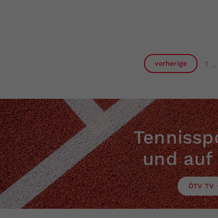
1
vorherige
Tennisspo
und auf
ÖTV TV