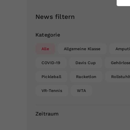
ei
News filtern
S
Kategorie
Alle
Allgemeine Klasse
Amputi
COVID-19
Davis Cup
Gehörlos
Pickleball
Racketlon
Rollstuhl
VR-Tennis
WTA
Zeitraum