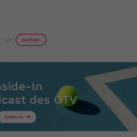
122
nächste
nside-In
dcast des ÖTV
Inside-In