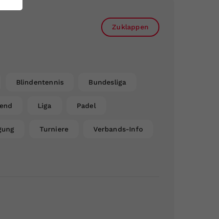
Zuklappen
Blindentennis
Bundesliga
gend
Liga
Padel
gung
Turniere
Verbands-Info