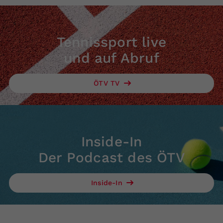
Tennissport live
und auf Abruf
ÖTV TV
Inside-In
Der Podcast des ÖTV
Inside-In