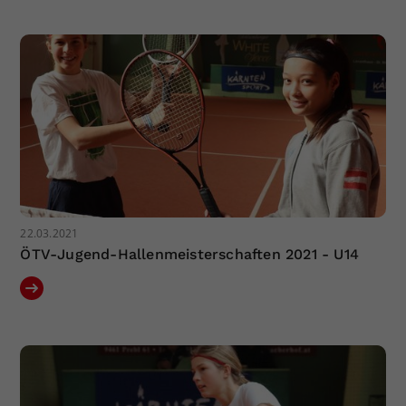
Dieser Wert speichert Ihre Consent-
Einstellungen. Unter anderem eine
zufällig generierte ID, für die
Zweck
historische Speicherung Ihrer
vorgenommen Einstellungen, falls der
Webseiten-Betreiber dies eingestellt
hat.
22.03.2021
ÖTV-Jugend-Hallenmeisterschaften 2021 - U14