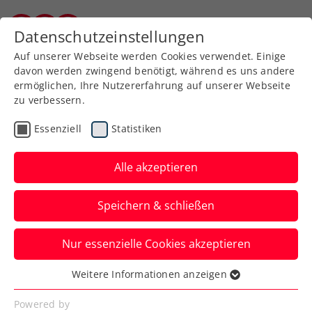
Datenschutzeinstellungen
Kärntner Tennisverband
Auf unserer Webseite werden Cookies verwendet. Einige
davon werden zwingend benötigt, während es uns andere
ermöglichen, Ihre Nutzererfahrung auf unserer Webseite
zu verbessern.
Aktuelle News
Essenziell
Statistiken
Alle akzeptieren
Speichern & schließen
Nur essenzielle Cookies akzeptieren
Weitere Informationen anzeigen
Essenziell
News filtern
Essenzielle Cookies werden für grundlegende
Powered by