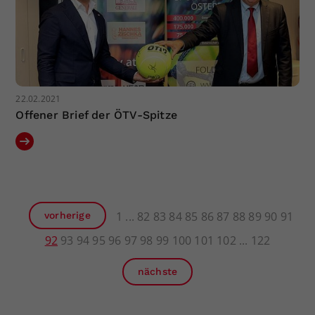
22.02.2021
Offener Brief der ÖTV-Spitze
1
82
83
84
85
86
87
88
89
90
91
vorherige
92
93
94
95
96
97
98
99
100
101
102
122
nächste