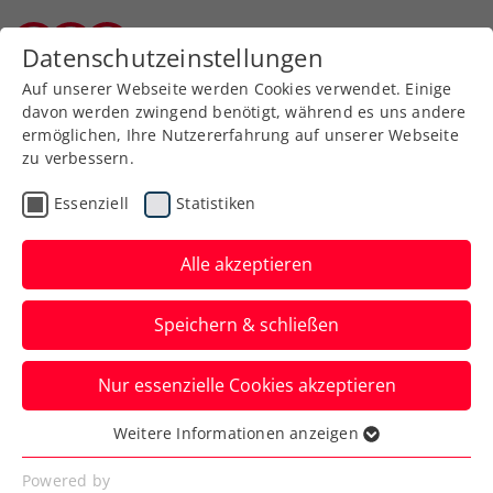
Datenschutzeinstellungen
Kärntner Tennisverband
Auf unserer Webseite werden Cookies verwendet. Einige
davon werden zwingend benötigt, während es uns andere
ermöglichen, Ihre Nutzererfahrung auf unserer Webseite
Allgemeine
Klasse
zu verbessern.
Jugend
Essenziell
Statistiken
SeniorInnen
Alle akzeptieren
Speichern & schließen
Meisterschaft wählen
Nur essenzielle Cookies akzeptieren
Weitere Informationen anzeigen
Essenziell
Essenzielle Cookies werden für grundlegende
Powered by
Kärntner Mannschaftsmeisterschaft 2026 / Damen