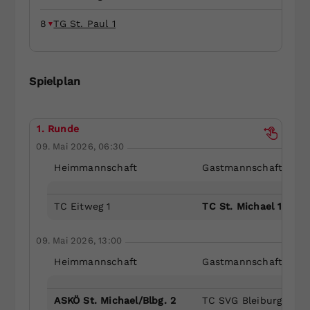
Dieser Wert speichert Ihre Consent-
8
TG St. Paul 1
Einstellungen. Unter anderem eine
zufällig generierte ID, für die
Zweck
historische Speicherung Ihrer
vorgenommen Einstellungen, falls der
Spielplan
Webseiten-Betreiber dies eingestellt
hat.
1. Runde
09. Mai 2026, 06:30
Heimmannschaft
Gastmannschaft
TC Eitweg 1
TC St. Michael 1
09. Mai 2026, 13:00
Heimmannschaft
Gastmannschaft
ASKÖ St. Michael/Blbg. 2
TC SVG Bleiburg 2