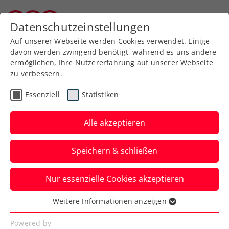
Datenschutzeinstellungen
Kärntner Tennisverband
Auf unserer Webseite werden Cookies verwendet. Einige
davon werden zwingend benötigt, während es uns andere
ermöglichen, Ihre Nutzererfahrung auf unserer Webseite
zu verbessern.
Protokolle der
Essenziell
Statistiken
Generalversammlung
Alle akzeptieren
Speichern & schließen
Nur essenzielle Cookies akzeptieren
Weitere Informationen anzeigen
Hier sind die Protokolle der
Essenziell
Generalversammlung des
Essenzielle Cookies werden für grundlegende
Powered by