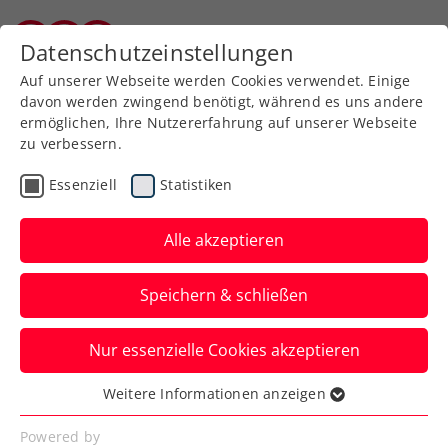
Zurück zur Newsübersicht
Datenschutzeinstellungen
Kärntner Tennisverband
Auf unserer Webseite werden Cookies verwendet. Einige
davon werden zwingend benötigt, während es uns andere
ermöglichen, Ihre Nutzererfahrung auf unserer Webseite
zu verbessern.
Kids & Jugend
Essenziell
Statistiken
38. Panaceo ITF Junior
Cup: Finalphase ohne die
Alle akzeptieren
heimische Jugend
Speichern & schließen
Über das Einzel-Viertelfinale und Doppel-
Nur essenzielle Cookies akzeptieren
Halbfinale kam die rot-weiß-rote Jugend
in Villach nicht hinaus.
Weitere Informationen anzeigen
Essenziell
Verfasst von: Manuel Wachta, 05.05.2022
Essenzielle Cookies werden für grundlegende
Powered by