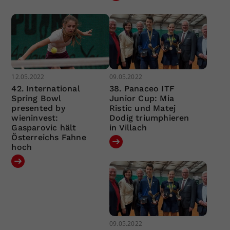
12.05.2022
09.05.2022
42. International
38. Panaceo ITF
Spring Bowl
Junior Cup: Mia
presented by
Ristic und Matej
wieninvest:
Dodig triumphieren
Gasparovic hält
in Villach
Österreichs Fahne
hoch
09.05.2022