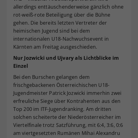
allerdings enttäuschenderweise gänzlich ohne
Dieser Wert speichert Ihre Consent-
Einstellungen. Unter anderem eine
rot-weiß-rote Beteiligung über die Bühne
zufällig generierte ID, für die
gehen. Die bereits letzten Vertreter der
Zweck
historische Speicherung Ihrer
heimischen Jugend sind bei dem
vorgenommen Einstellungen, falls der
internationalen U18-Nachwuchsevent in
Webseiten-Betreiber dies eingestellt
Kärnten am Freitag ausgeschieden.
hat.
Nur Jozwicki und Ujvary als Lichtblicke im
Einzel
Bei den Burschen gelangen dem
frischgebackenen Österreichischen U18-
Jugendmeister Patrick Jozwicki immerhin zwei
erfreuliche Siege über Kontrahenten aus den
Top 200 im ITF-Jugendranking. Am dritten
solchen scheiterte der Niederösterreicher im
Viertelfinale trotz Satzführung, mit 6:4, 3:6, 0:6
am viertgesetzten Rumänen Mihai Alexandru