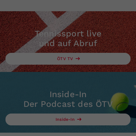
Tennissport live
und auf Abruf
ÖTV TV
Inside-In
Der Podcast des ÖTV
Inside-In