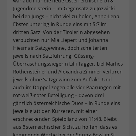
war auch für die neue Österreichische U18-
Jugendmeisterin – im Gegensatz zu Jozwicki
bei den Jungs – nicht viel zu holen, Anna-Lena
Ebster unterlag in Runde eins mit 5:7 im
dritten Satz. Von der Tirolerin abgesehen
verbuchten nur Mia Liepert und Johanna
Hiesmair Satzgewinne, doch scheiterten
jeweils nach Satzführung. Güssing-
Überraschungssiegerin Lilli Tagger, Liel Marlies
Rothensteiner und Alexandra Zimmer verloren
jeweils ohne Satzgewinn zum Auftakt. Und
auch im Doppel zogen alle vier Paarungen mit
rot-weiß-roter Beteiligung – davon drei
gänzlich österreichische Duos – in Runde eins
jeweils glatt den Kürzeren, mit einer
erschreckenden Spielbilanz von 11:48. Bleibt
aus österreichischer Sicht zu hoffen, dass es
kommende Woche bei der Spring Bowl in St.