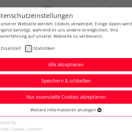
ÖTV
Landesverbände
News
tenschutzeinstellungen
 unserer Webseite werden Cookies verwendet. Einige davon wer
Ausbildung
Services
Über uns
ngend benötigt, während es uns andere ermöglichen, Ihre
zererfahrung auf unserer Webseite zu verbessern.
Essenziell
Statistiken
Alle akzeptieren
Speichern & schließen
Nur essenzielle Cookies akzeptieren
es Lake’s Trophy:
Weitere Informationen anzeigen
ssenziell
nlagen am Super-
senzielle Cookies werden für grundlegende Funktionen der
ered by
bseite benötigt. Dadurch ist gewährleistet, dass die Webseite
linski Cookie Consent