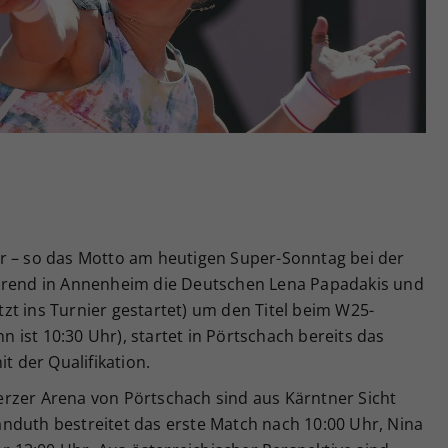
Zweck
generierte ID, für die historische Speicherung
Ihrer vorgenommen Einstellungen, falls der
Webseiten-Betreiber dies eingestellt hat.
r – so das Motto am heutigen Super-Sonntag bei der
ährend in Annenheim die Deutschen Lena Papadakis und
zt ins Turnier gestartet) um den Titel beim W25-
ist 10:30 Uhr), startet in Pörtschach bereits das
t der Qualifikation.
rzer Arena von Pörtschach sind aus Kärntner Sicht
nduth bestreitet das erste Match nach 10:00 Uhr, Nina