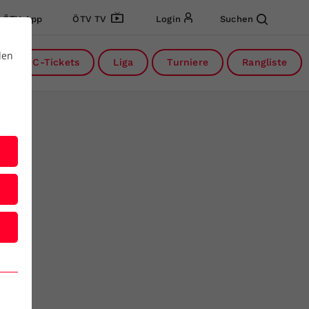
ÖTV App
ÖTV TV
Login
Suchen
den
DC-Tickets
Liga
Turniere
Rangliste