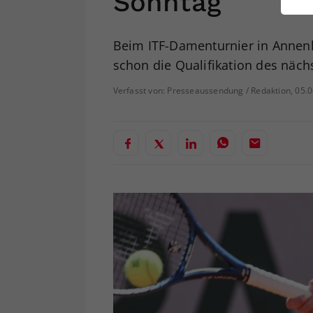
Sonntag
ei
Beim ITF-Damenturnier in Annenh
schon die Qualifikation des näch
S
Verfasst von: Presseaussendung / Redaktion, 05.