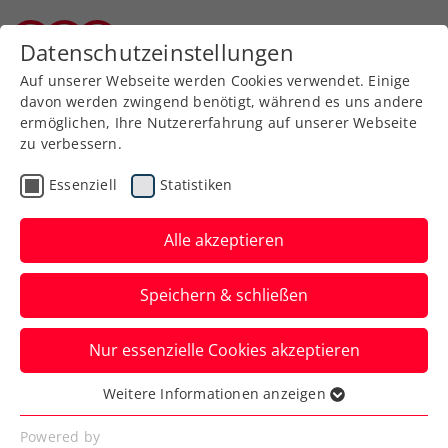
Zurück zur Newsübersicht
Datenschutzeinstellungen
Kärntner Tennisverband
Auf unserer Webseite werden Cookies verwendet. Einige
davon werden zwingend benötigt, während es uns andere
ermöglichen, Ihre Nutzererfahrung auf unserer Webseite
zu verbessern.
Turniere
Verbands-Info
Senioren
Essenziell
Statistiken
Die neue ÖTV-
Seniorenrangliste ist da
Alle akzeptieren
Mit 17. Juli 2025 ist das nationale Ranking
Speichern & schließen
für Senior:innen offiziell eingeführt.
Nur essenzielle Cookies akzeptieren
Verfasst von: Manuel Wachta, 17.07.2025
Weitere Informationen anzeigen
Essenziell
Essenzielle Cookies werden für grundlegende
Powered by