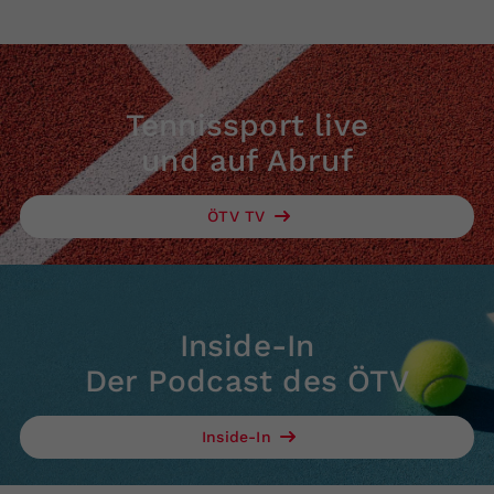
Tennissport live
und auf Abruf
ÖTV TV
Inside-In
Der Podcast des ÖTV
Inside-In