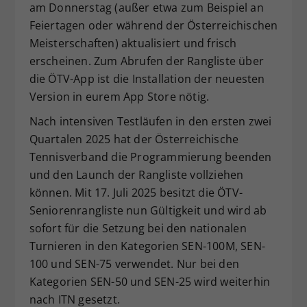
am Donnerstag (außer etwa zum Beispiel an
Dieser Wert speichert Ihre Consent-
Feiertagen oder während der Österreichischen
Einstellungen. Unter anderem eine
Meisterschaften) aktualisiert und frisch
zufällig generierte ID, für die
erscheinen. Zum Abrufen der Rangliste über
Zweck
historische Speicherung Ihrer
vorgenommen Einstellungen, falls der
die ÖTV-App ist die Installation der neuesten
Webseiten-Betreiber dies eingestellt
Version in eurem App Store nötig.
hat.
Nach intensiven Testläufen in den ersten zwei
Quartalen 2025 hat der Österreichische
Tennisverband die Programmierung beenden
und den Launch der Rangliste vollziehen
können. Mit 17. Juli 2025 besitzt die ÖTV-
Seniorenrangliste nun Gültigkeit und wird ab
sofort für die Setzung bei den nationalen
Turnieren in den Kategorien SEN-100M, SEN-
100 und SEN-75 verwendet. Nur bei den
Kategorien SEN-50 und SEN-25 wird weiterhin
nach ITN gesetzt.