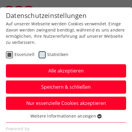
Zurück zur Newsübersicht
Datenschutzeinstellungen
Kärntner Tennisverband
Auf unserer Webseite werden Cookies verwendet. Einige
davon werden zwingend benötigt, während es uns andere
ermöglichen, Ihre Nutzererfahrung auf unserer Webseite
zu verbessern.
Verbands-Info
Essenziell
Statistiken
HETZ AM NETZ LADIES
Alle akzeptieren
Tennishalle Auen, Reisnerweg 1, 9400
Wolfsberg
Speichern & schließen
Verfasst von: Gerald Hebein, 15.02.2023
Nur essenzielle Cookies akzeptieren
Weitere Informationen anzeigen
Essenziell
Essenzielle Cookies werden für grundlegende
Powered by