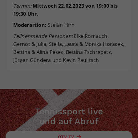
Termin:
Mittwoch 22.02.2023 von 19:00 bis
Dieser Wert speichert Ihre Consent-
19:30 Uhr.
Einstellungen. Unter anderem eine
zufällig generierte ID, für die
Moderartion:
Stefan Hirn
Zweck
historische Speicherung Ihrer
vorgenommen Einstellungen, falls der
Teilnehmende Personen:
Elke Romauch,
Webseiten-Betreiber dies eingestellt
Gernot & Julia, Stella, Laura & Monika Horacek,
hat.
Bettina & Alina Pesec, Bettina Tschrepetz,
Jürgen Gündera und Kevin Paulitsch
Tennissport live
und auf Abruf
ÖTV TV