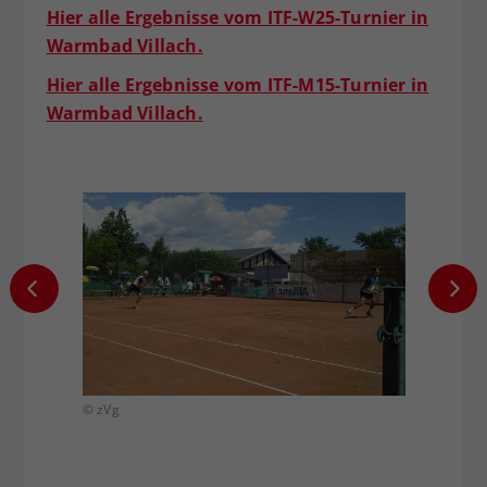
Hier alle Ergebnisse vom ITF-W25-Turnier in
Warmbad Villach.
Hier alle Ergebnisse vom ITF-M15-Turnier in
Warmbad Villach.
© zVg
© zVg