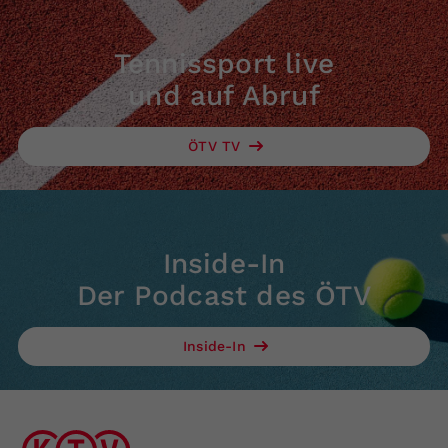
Tennissport live
und auf Abruf
ÖTV TV
Inside-In
Der Podcast des ÖTV
Inside-In