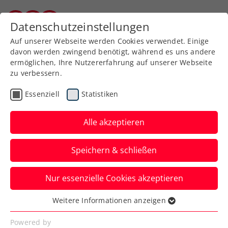
Zurück zur Newsübersicht
Datenschutzeinstellungen
Kärntner Tennisverband
Auf unserer Webseite werden Cookies verwendet. Einige
davon werden zwingend benötigt, während es uns andere
ermöglichen, Ihre Nutzererfahrung auf unserer Webseite
ITF Warmbad Villach:
zu verbessern.
Kraus greift nach erstem
Essenziell
Statistiken
W25-Titel
Alle akzeptieren
Bei den Herren holt sich indes Sandro
Kopp in Kärnten seinen ersten Doppeltitel
Speichern & schließen
bei einem internationalen
Erwachsenenturnier.
Nur essenzielle Cookies akzeptieren
Verfasst von: Manuel Wachta, 21.05.2022
Weitere Informationen anzeigen
Essenziell
Essenzielle Cookies werden für grundlegende
Powered by