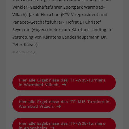
Winkler (Geschäftsführer Sportpark Warmbad-
Villach), Jakob Hraschan (KTV-Vizepräsident und
Panaceo-Geschäftsführer), Hofrat DI Christof
Seymann (Abgeordneter zum Kärntner Landtag, in
Vertretung von Kärntens Landeshauptmann Dr.
Peter Kaiser).
© Anita Feinig
Hier alle Ergebnisse des ITF-W35-Turniers
in Warmbad Villach.
Hier alle Ergebnisse des ITF-M15-Turniers in
Warmbad Villach.
Hier alle Ergebnisse des ITF-W35-Turniers
in Annenheim.