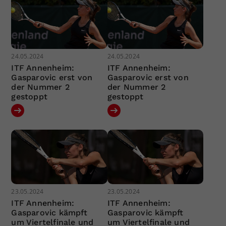
24.05.2024
24.05.2024
ITF Annenheim:
ITF Annenheim:
Gasparovic erst von
Gasparovic erst von
der Nummer 2
der Nummer 2
gestoppt
gestoppt
23.05.2024
23.05.2024
ITF Annenheim:
ITF Annenheim:
Gasparovic kämpft
Gasparovic kämpft
um Viertelfinale und
um Viertelfinale und