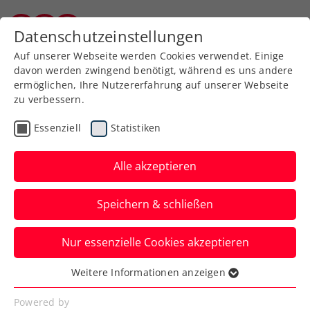
Zurück zur Newsübersicht
Datenschutzeinstellungen
Kärntner Tennisverband
Auf unserer Webseite werden Cookies verwendet. Einige
davon werden zwingend benötigt, während es uns andere
ermöglichen, Ihre Nutzererfahrung auf unserer Webseite
zu verbessern.
Turniere
ITF
Essenziell
Statistiken
ITF Warmbad Villach:
Pieri und 16-jähriger
Alle akzeptieren
Engel krönen ihre
Speichern & schließen
Traumwochen
Nur essenzielle Cookies akzeptieren
Die Italienerin und der Deutsche siegen
im Sportpark Warmbad-Villach jeweils
Weitere Informationen anzeigen
Essenziell
aus der Qualifikation heraus.
Essenzielle Cookies werden für grundlegende
Powered by