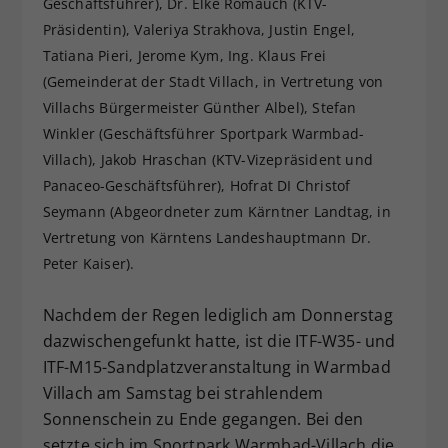
Geschäftsführer), Dr. Elke Romauch (KTV-
Dieser Wert speichert Ihre Consent-
Präsidentin), Valeriya Strakhova, Justin Engel,
Einstellungen. Unter anderem eine
Tatiana Pieri, Jerome Kym, Ing. Klaus Frei
zufällig generierte ID, für die
(Gemeinderat der Stadt Villach, in Vertretung von
Zweck
historische Speicherung Ihrer
Villachs Bürgermeister Günther Albel), Stefan
vorgenommen Einstellungen, falls der
Winkler (Geschäftsführer Sportpark Warmbad-
Webseiten-Betreiber dies eingestellt
hat.
Villach), Jakob Hraschan (KTV-Vizepräsident und
Panaceo-Geschäftsführer), Hofrat DI Christof
Seymann (Abgeordneter zum Kärntner Landtag, in
Vertretung von Kärntens Landeshauptmann Dr.
Peter Kaiser).
Nachdem der Regen lediglich am Donnerstag
dazwischengefunkt hatte, ist die ITF-W35- und
ITF-M15-Sandplatzveranstaltung in Warmbad
Villach am Samstag bei strahlendem
Sonnenschein zu Ende gegangen. Bei den
setzte sich im Sportpark Warmbad-Villach die