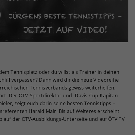
Zweck
generierte ID, für die historische Speicherung
Ihrer vorgenommen Einstellungen, falls der
Webseiten-Betreiber dies eingestellt hat.
em Tennisplatz oder du willst als Trainer:in deinen
chliff verpassen? Dann wird dir die neue Videoreihe
erreichischen Tennisverbands gewiss weiterhelfen.
port: Der ÖTV-Sportdirektor und -Davis-Cup-Kapitän
ieler, zeigt euch darin seine besten Tennistipps –
eferenten Harald Mair. Bis auf Weiteres erscheint
o auf der ÖTV-Ausbildungs-Unterseite und auf ÖTV TV