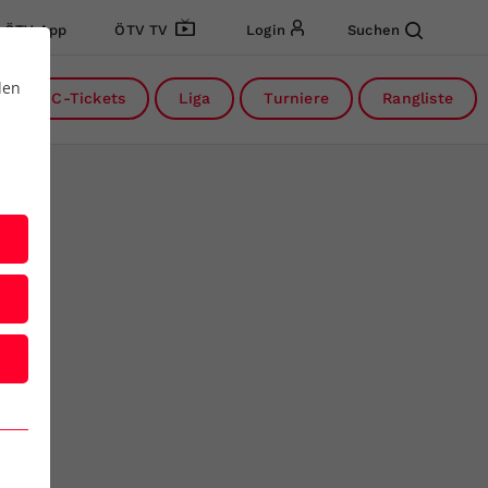
ÖTV App
ÖTV TV
Login
Suchen
den
DC-Tickets
Liga
Turniere
Rangliste