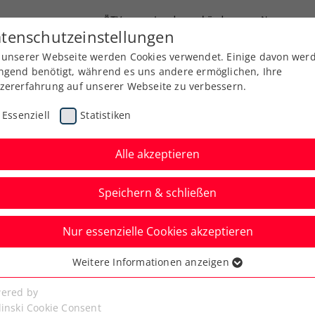
ÖTV
Landesverbände
News
tenschutzeinstellungen
 unserer Webseite werden Cookies verwendet. Einige davon wer
Ausbildung
Services
Über uns
ngend benötigt, während es uns andere ermöglichen, Ihre
zererfahrung auf unserer Webseite zu verbessern.
Essenziell
Statistiken
Alle akzeptieren
Speichern & schließen
Nur essenzielle Cookies akzeptieren
ennistipps – Teil 2:
Weitere Informationen anzeigen
ssenziell
ge Rückhand
senzielle Cookies werden für grundlegende Funktionen der
ered by
bseite benötigt. Dadurch ist gewährleistet, dass die Webseite
linski Cookie Consent