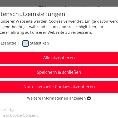
ÖTV
Landesverbände
News
tenschutzeinstellungen
 unserer Webseite werden Cookies verwendet. Einige davon wer
Ausbildung
Services
Über uns
ngend benötigt, während es uns andere ermöglichen, Ihre
zererfahrung auf unserer Webseite zu verbessern.
Essenziell
Statistiken
Alle akzeptieren
Speichern & schließen
Nur essenzielle Cookies akzeptieren
ennistipps – Teil 3:
Weitere Informationen anzeigen
ssenziell
e Rückhand
senzielle Cookies werden für grundlegende Funktionen der
ered by
bseite benötigt. Dadurch ist gewährleistet, dass die Webseite
linski Cookie Consent