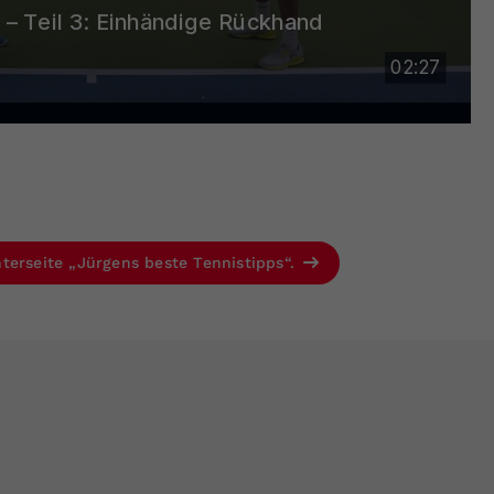
terseite „Jürgens beste Tennistipps“.