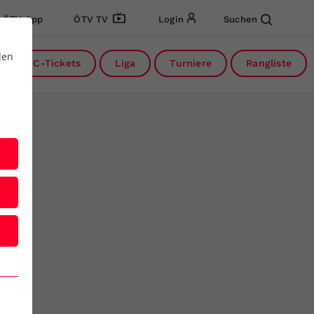
ÖTV App
ÖTV TV
Login
Suchen
den
DC-Tickets
Liga
Turniere
Rangliste