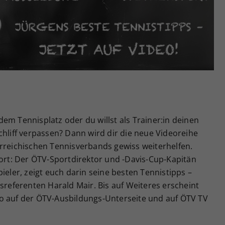
Zweck
generierte ID, für die historische Speicherung
Ihrer vorgenommen Einstellungen, falls der
Webseiten-Betreiber dies eingestellt hat.
em Tennisplatz oder du willst als Trainer:in deinen
chliff verpassen? Dann wird dir die neue Videoreihe
erreichischen Tennisverbands gewiss weiterhelfen.
port: Der ÖTV-Sportdirektor und -Davis-Cup-Kapitän
ieler, zeigt euch darin seine besten Tennistipps –
eferenten Harald Mair. Bis auf Weiteres erscheint
o auf der ÖTV-Ausbildungs-Unterseite und auf ÖTV TV