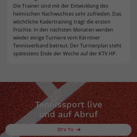
Die Trainer sind mit der Entwicklung des
Dieser Wert speichert Ihre Consent-
heimischen Nachwuchses sehr zufrieden. Das
Einstellungen. Unter anderem eine
zufällig generierte ID, für die
wöchtliche Kadertraining trägt die ersten
Zweck
historische Speicherung Ihrer
Früchte. In den nächsten Monaten werden
vorgenommen Einstellungen, falls der
wieder einige Turniere vom Kärntner
Webseiten-Betreiber dies eingestellt
Tennisverband betreut. Der Turnierplan steht
hat.
spätestens Ende der Woche auf der KTV HP.
Tennissport live
und auf Abruf
ÖTV TV