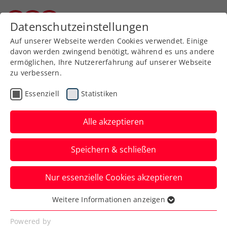
Zurück zur Newsübersicht
Datenschutzeinstellungen
Kärntner Tennisverband
Auf unserer Webseite werden Cookies verwendet. Einige
davon werden zwingend benötigt, während es uns andere
ermöglichen, Ihre Nutzererfahrung auf unserer Webseite
zu verbessern.
Kids & Jugend
Essenziell
Statistiken
Kaderlehrgang des
Kärntner Tennisverbandes
Alle akzeptieren
in Wolfsberg
Speichern & schließen
Tennishalle Auen, Reisnerweg 1, 9400
Nur essenzielle Cookies akzeptieren
Wolfsberg, 03. bis 05. Oktober 2025
Weitere Informationen anzeigen
Verfasst von: Jürgen Legerer, 06.10.2025
Essenziell
Essenzielle Cookies werden für grundlegende
Powered by