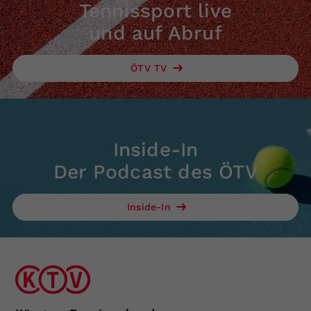
Tennissport live
und auf Abruf
ÖTV TV
Inside-In
Der Podcast des ÖTV
Inside-In