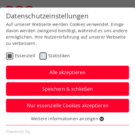
Zurück zur Newsübersicht
Datenschutzeinstellungen
Kärntner Tennisverband
Auf unserer Webseite werden Cookies verwendet. Einige
davon werden zwingend benötigt, während es uns andere
ermöglichen, Ihre Nutzererfahrung auf unserer Webseite
zu verbessern.
Kids & Jugend
Essenziell
Statistiken
Lara Brandstätter, Emma
Thaler-Gollmitzer u. Lino
Alle akzeptieren
Klauser sind weiter
Speichern & schließen
ÖTV-Jugend-Hallenmeisterschaften 2023 -
Nur essenzielle Cookies akzeptieren
U12 presented by electronic4you
Weitere Informationen anzeigen
Verfasst von: Gerald Hebein, 11.03.2023
Essenziell
Essenzielle Cookies werden für grundlegende
Powered by