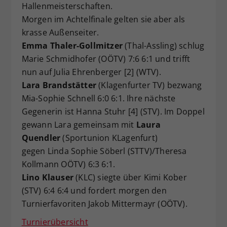
Hallenmeisterschaften.
Dieser Wert speichert Ihre Consent-
Morgen im Achtelfinale gelten sie aber als
Einstellungen. Unter anderem eine
krasse Außenseiter.
zufällig generierte ID, für die
Emma Thaler-Gollmitzer
(Thal-Assling) schlug
Zweck
historische Speicherung Ihrer
vorgenommen Einstellungen, falls der
Marie Schmidhofer (OÖTV) 7:6 6:1 und trifft
Webseiten-Betreiber dies eingestellt
nun auf Julia Ehrenberger [2] (WTV).
hat.
Lara Brandstätter
(Klagenfurter TV) bezwang
Mia-Sophie Schnell 6:0 6:1. Ihre nächste
Gegenerin ist Hanna Stuhr [4] (STV). Im Doppel
gewann Lara gemeinsam mit
Laura
Quendler
(Sportunion KLagenfurt)
gegen Linda Sophie Söberl (STTV)/Theresa
Kollmann OÖTV) 6:3 6:1.
Lino Klauser
(KLC) siegte über Kimi Kober
(STV) 6:4 6:4 und fordert morgen den
Turnierfavoriten Jakob Mittermayr (OÖTV).
Turnierübersicht