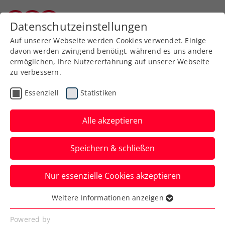
Zurück zur Newsübersicht
Datenschutzeinstellungen
Kärntner Tennisverband
Auf unserer Webseite werden Cookies verwendet. Einige
davon werden zwingend benötigt, während es uns andere
ermöglichen, Ihre Nutzererfahrung auf unserer Webseite
zu verbessern.
Kids & Jugend
Essenziell
Statistiken
Lienzer Kids
Stadtmeisterschaften
Alle akzeptieren
2023
Speichern & schließen
Letztes Wochenende fanden beim TC
Nur essenzielle Cookies akzeptieren
Lienz die Kids Stadtmeisterschaften statt.
Weitere Informationen anzeigen
Verfasst von: Jürgen Legerer, 12.09.2023
Essenziell
Essenzielle Cookies werden für grundlegende
Powered by