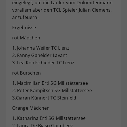
eingelegt, um die Läufer vom Dolomitenmann,
Dieser Wert speichert Ihre Consent-
vorallem aber den TCL Spieler Julian Clemens,
Einstellungen. Unter anderem eine
anzufeuern.
zufällig generierte ID, für die
Zweck
historische Speicherung Ihrer
Ergebnisse:
vorgenommen Einstellungen, falls der
rot Mädchen
Webseiten-Betreiber dies eingestellt
hat.
1. Johanna Weiler TC Lienz
2. Fanny Ganeider Lavant
3. Lea Kontschieder TC Lienz
rot Burschen
1. Maximilian Ertl SG Millstättersee
2. Peter Kampitsch SG Millstättersee
3.Ciaran Künnert TC Steinfeld
Orange Mädchen
1. Katharina Ertl SG Millstättersee
2. Laura De Biaso Gaimberg