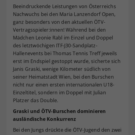
Beeindruckende Leistungen von Österreichs
Dieser Wert speichert Ihre Consent-
Einstellungen. Unter anderem eine
Nachwuchs bei den Maria Lanzendorf Open,
zufällig generierte ID, für die
ganz besonders von den aktuellen ÖTV-
Zweck
historische Speicherung Ihrer
Vertragsspieler:innen! Während bei den
vorgenommen Einstellungen, falls der
Mädchen Leonie Rabl im Einzel und Doppel
Webseiten-Betreiber dies eingestellt
des letztwöchigen ITF-J30-Sandplatz-
hat.
Hallenevents bei Thomas Tennis Treff jeweils
erst im Endspiel gestoppt wurde, sicherte sich
Janis Graski, wenige Kilometer südlich von
seiner Heimatstadt Wien, bei den Burschen
nicht nur einen ersten internationalen U18-
Einzeltitel, sondern im Doppel mit Julian
Platzer das Double.
Graski und ÖTV-Burschen dominieren
ausländische Konkurrenz
Bei den Jungs drückte die ÖTV-Jugend den zwei