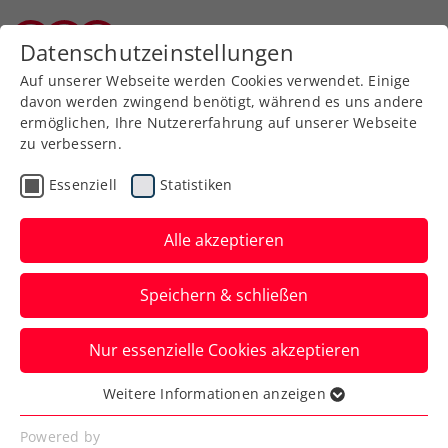
Zurück zur Newsübersicht
Datenschutzeinstellungen
Kärntner Tennisverband
Auf unserer Webseite werden Cookies verwendet. Einige
davon werden zwingend benötigt, während es uns andere
ermöglichen, Ihre Nutzererfahrung auf unserer Webseite
zu verbessern.
Turniere
Kids & Jugend
ITF
Essenziell
Statistiken
Maria Lanzendorf Open:
Graski mit Siegdouble,
Alle akzeptieren
Rabl mit Finaldouble
Speichern & schließen
Die ÖTV-Vertragsspieler:innen räumen
Nur essenzielle Cookies akzeptieren
beim zweiten ITF-Heimturnier in
Niederösterreich ab.
Weitere Informationen anzeigen
Essenziell
Verfasst von: Manuel Wachta, 09.10.2023
Essenzielle Cookies werden für grundlegende
Powered by