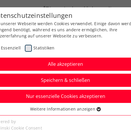
ÖTV
Landesverbände
News
tenschutzeinstellungen
 unserer Webseite werden Cookies verwendet. Einige davon wer
Ausbildung
Services
Über uns
ngend benötigt, während es uns andere ermöglichen, Ihre
zererfahrung auf unserer Webseite zu verbessern.
Essenziell
Statistiken
Alle akzeptieren
Speichern & schließen
Nur essenzielle Cookies akzeptieren
armbad-Villach
Weitere Informationen anzeigen
ssenziell
erren 35 Bewerb
senzielle Cookies werden für grundlegende Funktionen der
ered by
bseite benötigt. Dadurch ist gewährleistet, dass die Webseite
linski Cookie Consent