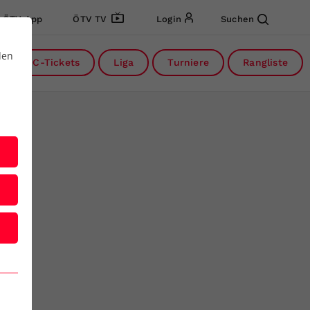
ÖTV App
ÖTV TV
Login
Suchen
den
DC-Tickets
Liga
Turniere
Rangliste