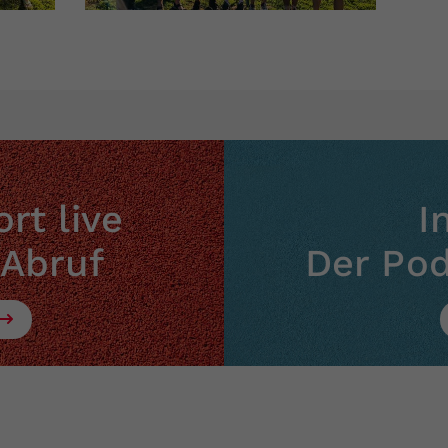
rt live
I
 Abruf
Der Po