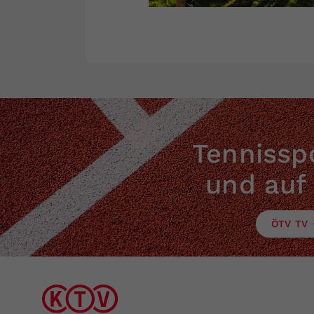
Tennisspo
und auf
ÖTV TV