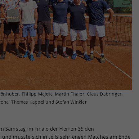
Zweck
generierte ID, für die historische Speicherung
Ihrer vorgenommen Einstellungen, falls der
Webseiten-Betreiber dies eingestellt hat.
chönhuber, Philipp Majdic, Martin Thaler, Claus Dabringer,
rena, Thomas Kappel und Stefan Winkler
en Samstag im Finale der Herren 35 den
 und musste sich in teils sehr engen Matches am Ende