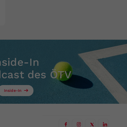
nside-In
dcast des ÖTV
Inside-In