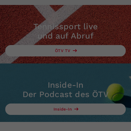
Tennissport live
und auf Abruf
ÖTV TV
Inside-In
Der Podcast des ÖTV
Inside-In