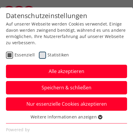
Zurück zur Newsübersicht
Datenschutzeinstellungen
Kärntner Tennisverband
Auf unserer Webseite werden Cookies verwendet. Einige
davon werden zwingend benötigt, während es uns andere
ermöglichen, Ihre Nutzererfahrung auf unserer Webseite
zu verbessern.
Turniere
Kids & Jugend
Essenziell
Statistiken
Stella Horacek räumte
groß ab
Alle akzeptieren
Österreichische Jugendmeisterschaften
Speichern & schließen
U12 bis U16 im Sportpark Warmbad
Villach
Nur essenzielle Cookies akzeptieren
Verfasst von: Gerald Hebein, 21.08.2023
Weitere Informationen anzeigen
Essenziell
Essenzielle Cookies werden für grundlegende
Powered by