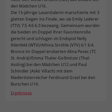
den Mädchen U16.
Dieser Wert speichert Ihre Consent-
Einstellungen. Unter anderem eine
Die 15-jährige Lavanttalerin marschierte mit 3
zufällig generierte ID, für die
glatten Siegen ins Finale, wo sie Emily Lederer
Zweck
historische Speicherung Ihrer
(TTV) 7:5 4:6 6:3 bezwang. Gemeinsam wurden
vorgenommen Einstellungen, falls der
die beiden im Doppel ihrer Favoritenrolle
Webseiten-Betreiber dies eingestellt
gerecht und schlugen im Endspiel Nelly
hat.
Ihlenfeld (WTV)/Athina Ströhle (VTV) 6:1 6:4.
Bronze im Doppel eroberten Alina Pesec (TC
St. Andrä)/Emma Thaler-Gollmitzer (Thal-
Assling) bei den Mädchen U12 und Paul
Schindler (Askö Villach) mit dem
Niederösterreicher Ferdinand Grasl bei den
Burschen U14.
Ergebnisse