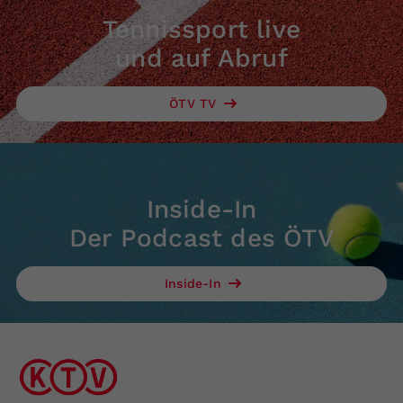
Tennissport live
und auf Abruf
ÖTV TV
Inside-In
Der Podcast des ÖTV
Inside-In