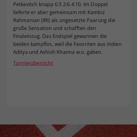
Petkevitch knapp 6:3 2:6 4:10. Im Doppel
Dieser Wert speichert Ihre Consent-
lieferte er aber gemeinsam mit Kambiz
Einstellungen. Unter anderem eine
Rahmanian (IRI) als ungesetzte Paarung die
zufällig generierte ID, für die
Zweck
historische Speicherung Ihrer
große Sensation und schafften den
vorgenommen Einstellungen, falls der
Finaleinzug. Das Endspiel gewannen die
Webseiten-Betreiber dies eingestellt
beiden kampflos, weil die Favoriten aus Indien
hat.
Aditya und Ashish Khanna w.o. gaben.
Turnierübersicht