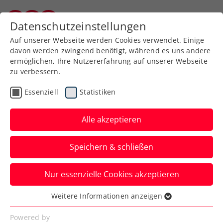
Zurück zur Newsübersicht
Datenschutzeinstellungen
Kärntner Tennisverband
Auf unserer Webseite werden Cookies verwendet. Einige
davon werden zwingend benötigt, während es uns andere
ermöglichen, Ihre Nutzererfahrung auf unserer Webseite
zu verbessern.
Turniere
Senioren
Essenziell
Statistiken
Titel im Doppel für
Philipp Majdic in Dubai
Alle akzeptieren
ITF World Tennis Masters Tour - MT200
Speichern & schließen
Verfasst von: Gerald Hebein, 11.03.2024
Nur essenzielle Cookies akzeptieren
Weitere Informationen anzeigen
Essenziell
Essenzielle Cookies werden für grundlegende
Powered by