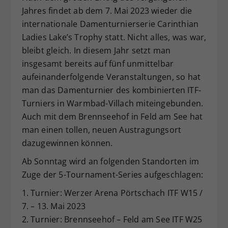
Jahres findet ab dem 7. Mai 2023 wieder die
Dieser Wert speichert Ihre Consent-
Einstellungen. Unter anderem eine
internationale Damenturnierserie Carinthian
zufällig generierte ID, für die
Ladies Lake’s Trophy statt. Nicht alles, was war,
Zweck
historische Speicherung Ihrer
bleibt gleich. In diesem Jahr setzt man
vorgenommen Einstellungen, falls der
insgesamt bereits auf fünf unmittelbar
Webseiten-Betreiber dies eingestellt
aufeinanderfolgende Veranstaltungen, so hat
hat.
man das Damenturnier des kombinierten ITF-
Turniers in Warmbad-Villach miteingebunden.
Auch mit dem Brennseehof in Feld am See hat
man einen tollen, neuen Austragungsort
dazugewinnen können.
Ab Sonntag wird an folgenden Standorten im
Zuge der 5-Tournament-Series aufgeschlagen:
1. Turnier: Werzer Arena Pörtschach ITF W15 /
7. – 13. Mai 2023
2. Turnier: Brennseehof – Feld am See ITF W25