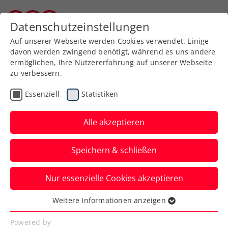
Zurück zur Newsübersicht
Datenschutzeinstellungen
Kärntner Tennisverband
Auf unserer Webseite werden Cookies verwendet. Einige
davon werden zwingend benötigt, während es uns andere
ermöglichen, Ihre Nutzererfahrung auf unserer Webseite
zu verbessern.
Turniere
ITF
Essenziell
Statistiken
Carinthian Ladies Lake’s
Trophy startet 2023 mit
Alle akzeptieren
bereits 5 Turnieren
Speichern & schließen
Die erfolgreiche Damenturnierserie geht
Nur essenzielle Cookies akzeptieren
ab dem Wochenende in ihre zweite
Auflage.
Weitere Informationen anzeigen
Essenziell
Verfasst von: Sebastian Tschrepetz / Redaktion, 04.05.2023
Essenzielle Cookies werden für grundlegende
Powered by