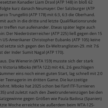
 gesetzten Kanadier Liam Draxl (ATP 148) in bloß 62
hm folgte kurz danach Neumayer: Der Salzburger (ATP
rco Trungelliti (ATP 178) mit 6:3, 6:3 die Oberhand.
it auch in die dritte und letzte Qualifikationsrunde
r treffen nun aufeinander. Etwas später legte auch
in: Der Niederösterreicher (ATP 225) ließ gegen den 15
n US-Amerikaner Christopher Eubanks (ATP 105) keine
d setzte sich gegen den Ex-Weltranglisten-29. mit 7:6
ist der Inder Sumit Nagal (ATP 170).
 Kraus. Die Wienerin (WTA 159) musste sich der stark
n Victoria Mboko (WTA 122) mit 4:6, 2:6 geschlagen
ummer eins noch einen guten Start, lag schnell mit 2:0
der Teenagerin im dritten Game. Die kurzzeitige
elohnt. Mboko hat 2025 schon bei fünf ITF-Turnieren
W35) und zuletzt nach den Zweitrundeneinzügen bei den
Satzgewinne gegen Größen wie Paula Badosa (Spanien)
etzte Woche erreichte sie außerdem beim WTA-125-