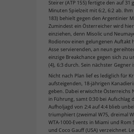
Steirer (ATP 155) fertigte den auf 31
Minuten Spielzeit mit 6:2, 6:2 ab. I
183) behielt gegen den Argentinier Ma
Zumindest ein Österreicher wird hierm
einziehen, denn Misolic und Neumaye
Rodionov einen gelungenen Auftakt h
Asse servierenden, an neun gereihte
einzige Breakchance gegen sich zu un
(4), 6:3 durch. Sein nächster Gegner 
Nicht nach Plan lief es lediglich für
aufsteigenden, 18-jährigen Kanadieri
geben. Dabei erwischte Österreichs N
in Führung, samt 0:30 bei Aufschlag 
Aufholjagd von 2:4 auf 4:4 blieb unb
triumphiert (zweimal W75, dreimal 
WTA-1000-Events in Miami und Rom 
und Coco Gauff (USA) verzeichnet. L