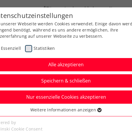
ÖTV
Landesverbände
News
tenschutzeinstellungen
 unserer Webseite werden Cookies verwendet. Einige davon wer
Ausbildung
Services
Über uns
ngend benötigt, während es uns andere ermöglichen, Ihre
zererfahrung auf unserer Webseite zu verbessern.
Essenziell
Statistiken
Alle akzeptieren
Speichern & schließen
Nur essenzielle Cookies akzeptieren
ÖTV-Herren mit
Weitere Informationen anzeigen
ssenziell
 in die Qualifikation
senzielle Cookies werden für grundlegende Funktionen der
ered by
bseite benötigt. Dadurch ist gewährleistet, dass die Webseite
linski Cookie Consent