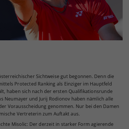
Zweck
generierte ID, für die historische Speicherung
Ihrer vorgenommen Einstellungen, falls der
Webseiten-Betreiber dies eingestellt hat.
österreichischer Sichtweise gut begonnen. Denn die
ittels Protected Ranking als Einziger im Hauptfeld
ält, haben sich nach der ersten Qualifikationsrunde
ukas Neumayer und Jurij Rodionov haben nämlich alle
in der Vorausscheidung genommen. Nur bei den Damen
imische Vertreterin zum Auftakt aus.
chte Misolic: Der derzeit in starker Form agierende