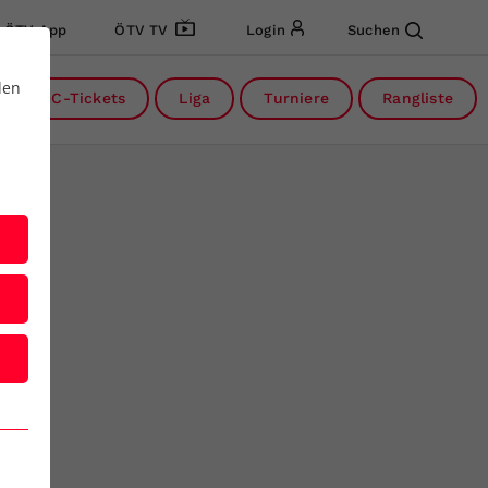
ÖTV App
ÖTV TV
Login
Suchen
den
DC-Tickets
Liga
Turniere
Rangliste