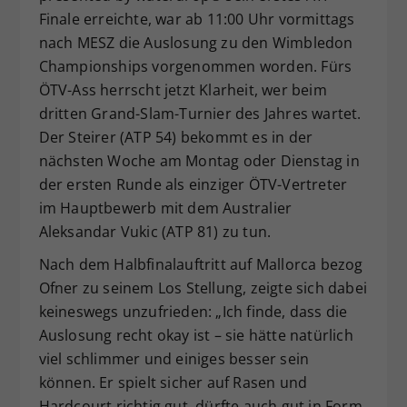
Finale erreichte, war ab 11:00 Uhr vormittags
Dieser Wert speichert Ihre Consent-
Einstellungen. Unter anderem eine
nach MESZ die Auslosung zu den Wimbledon
zufällig generierte ID, für die
Championships vorgenommen worden. Fürs
Zweck
historische Speicherung Ihrer
ÖTV-Ass herrscht jetzt Klarheit, wer beim
vorgenommen Einstellungen, falls der
dritten Grand-Slam-Turnier des Jahres wartet.
Webseiten-Betreiber dies eingestellt
Der Steirer (ATP 54) bekommt es in der
hat.
nächsten Woche am Montag oder Dienstag in
der ersten Runde als einziger ÖTV-Vertreter
im Hauptbewerb mit dem Australier
Aleksandar Vukic (ATP 81) zu tun.
Nach dem Halbfinalauftritt auf Mallorca bezog
Ofner zu seinem Los Stellung, zeigte sich dabei
keineswegs unzufrieden: „Ich finde, dass die
Auslosung recht okay ist – sie hätte natürlich
viel schlimmer und einiges besser sein
können. Er spielt sicher auf Rasen und
Hardcourt richtig gut, dürfte auch gut in Form