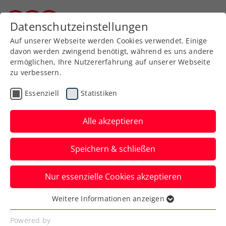
Zurück zur Newsübersicht
Datenschutzeinstellungen
Kärntner Tennisverband
Auf unserer Webseite werden Cookies verwendet. Einige
davon werden zwingend benötigt, während es uns andere
ermöglichen, Ihre Nutzererfahrung auf unserer Webseite
zu verbessern.
Turniere
ATP
Essenziell
Statistiken
Wimbledon: Ofner droht
frühes Duell mit
Alle akzeptieren
Titelverteidiger Alcaraz
Speichern & schließen
Österreichs Topspieler eröffnet beim
Nur essenzielle Cookies akzeptieren
Grand-Slam-Turnier in London zunächst
gegen Aleksandar Vukic.
Weitere Informationen anzeigen
Essenziell
Verfasst von: Manuel Wachta, 28.06.2024
Essenzielle Cookies werden für grundlegende
Powered by