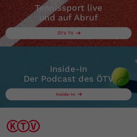
Tennissport live
und auf Abruf
ÖTV TV
Inside-In
Der Podcast des ÖTV
Inside-In