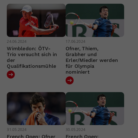
24.06.2024
17.06.2024
Wimbledon: ÖTV-
Ofner, Thiem,
Trio versucht sich in
Grabher und
der
Erler/Miedler werden
Qualifikationsmühle
für Olympia
nominiert
31.05.2024
30.05.2024
French Open: Ofner
French Open: