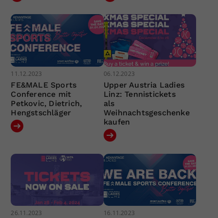
11.12.2023
06.12.2023
FE&MALE Sports
Upper Austria Ladies
Conference mit
Linz: Tennistickets
Petkovic, Dietrich,
als
Hengstschläger
Weihnachtsgeschenke
kaufen
26.11.2023
16.11.2023