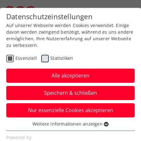
Zurück zur Newsübersicht
Datenschutzeinstellungen
Kärntner Tennisverband
Auf unserer Webseite werden Cookies verwendet. Einige
davon werden zwingend benötigt, während es uns andere
ermöglichen, Ihre Nutzererfahrung auf unserer Webseite
zu verbessern.
Turniere
WTA
Essenziell
Statistiken
Wild-Card-Challenge als
Sprungbrett auf die
Alle akzeptieren
Tennis-Weltbühne
Speichern & schließen
Im Vorfeld des Upper Austria Ladies Linz
Nur essenzielle Cookies akzeptieren
2024 geht es am 20./21. Jänner wieder um
eine Qualifikations-Wildcard.
Weitere Informationen anzeigen
Essenziell
Verfasst von: Presseaussendung / Redaktion, 13.12.2023
Essenzielle Cookies werden für grundlegende
Powered by