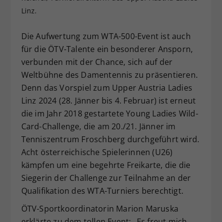
Linz.
Dieser Wert speichert Ihre Consent-
Einstellungen. Unter anderem eine
zufällig generierte ID, für die
Die Aufwertung zum WTA-500-Event ist auch
Zweck
historische Speicherung Ihrer
für die ÖTV-Talente ein besonderer Ansporn,
vorgenommen Einstellungen, falls der
verbunden mit der Chance, sich auf der
Webseiten-Betreiber dies eingestellt
Weltbühne des Damentennis zu präsentieren.
hat.
Denn das Vorspiel zum Upper Austria Ladies
Linz 2024 (28. Jänner bis 4. Februar) ist erneut
die im Jahr 2018 gestartete Young Ladies Wild-
Card-Challenge, die am 20./21. Jänner im
Tenniszentrum Froschberg durchgeführt wird.
Acht österreichische Spielerinnen (U26)
kämpfen um eine begehrte Freikarte, die die
Siegerin der Challenge zur Teilnahme an der
Qualifikation des WTA-Turniers berechtigt.
ÖTV-Sportkoordinatorin Marion Maruska
erklärte zu dem tollen Event: „Es freut mich,