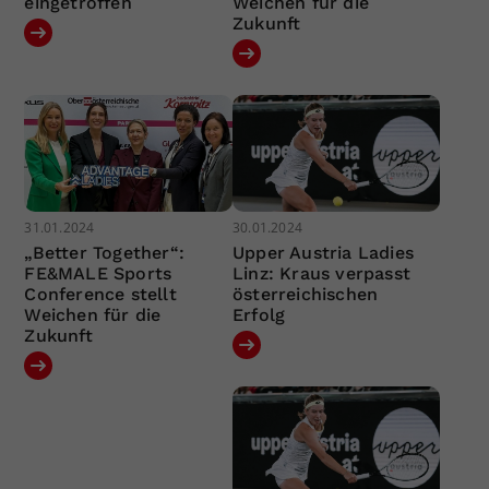
eingetroffen
Weichen für die
Zukunft
31.01.2024
30.01.2024
„Better Together“:
Upper Austria Ladies
FE&MALE Sports
Linz: Kraus verpasst
Conference stellt
österreichischen
Weichen für die
Erfolg
Zukunft