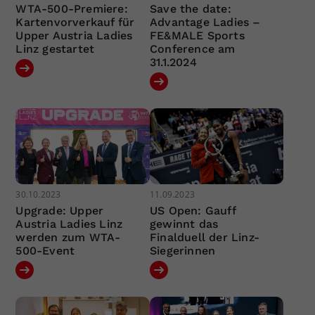
WTA-500-Premiere:
Save the date:
Kartenvorverkauf für
Advantage Ladies –
Upper Austria Ladies
FE&MALE Sports
Linz gestartet
Conference am
31.1.2024
30.10.2023
11.09.2023
Upgrade: Upper
US Open: Gauff
Austria Ladies Linz
gewinnt das
werden zum WTA-
Finalduell der Linz-
500-Event
Siegerinnen