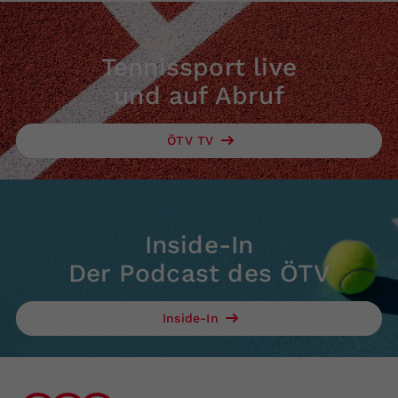
Tennissport live
und auf Abruf
ÖTV TV
Inside-In
Der Podcast des ÖTV
Inside-In