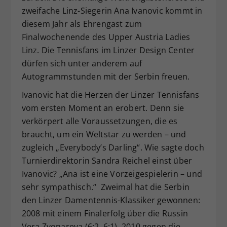
zweifache Linz-Siegerin Ana Ivanovic kommt in
Dieser Wert speichert Ihre Consent-
Einstellungen. Unter anderem eine
diesem Jahr als Ehrengast zum
zufällig generierte ID, für die
Finalwochenende des Upper Austria Ladies
Zweck
historische Speicherung Ihrer
Linz. Die Tennisfans im Linzer Design Center
vorgenommen Einstellungen, falls der
dürfen sich unter anderem auf
Webseiten-Betreiber dies eingestellt
Autogrammstunden mit der Serbin freuen.
hat.
Ivanovic hat die Herzen der Linzer Tennisfans
vom ersten Moment an erobert. Denn sie
verkörpert alle Voraussetzungen, die es
braucht, um ein Weltstar zu werden – und
zugleich „Everybody’s Darling“. Wie sagte doch
Turnierdirektorin Sandra Reichel einst über
Ivanovic? „Ana ist eine Vorzeigespielerin – und
sehr sympathisch.“ Zweimal hat die Serbin
den Linzer Damentennis-Klassiker gewonnen:
2008 mit einem Finalerfolg über die Russin
Vera Zvonareva (6:2, 6:1), 2010 gegen die