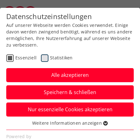
Zurück zur Newsübersicht
Datenschutzeinstellungen
Kärntner Tennisverband
Auf unserer Webseite werden Cookies verwendet. Einige
davon werden zwingend benötigt, während es uns andere
ermöglichen, Ihre Nutzererfahrung auf unserer Webseite
zu verbessern.
Turniere
WTA
Essenziell
Statistiken
Ivanovic kommt als
Ehrengast zum Upper
Alle akzeptieren
Austria Ladies Linz
Speichern & schließen
Die zweifache Siegerin des WTA-Turniers
Nur essenzielle Cookies akzeptieren
in Oberösterreichs Landeshauptstadt im
Interview.
Weitere Informationen anzeigen
Essenziell
Verfasst von: Presseaussendung / Redaktion, 24.01.2024
Essenzielle Cookies werden für grundlegende
Powered by