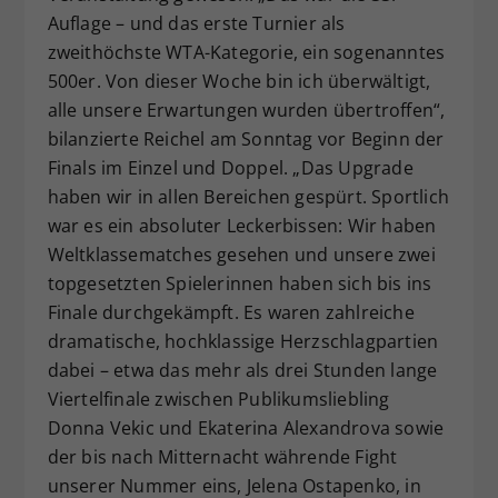
Auflage – und das erste Turnier als
Dieser Wert speichert Ihre Consent-
zweithöchste WTA-Kategorie, ein sogenanntes
Einstellungen. Unter anderem eine
zufällig generierte ID, für die
500er. Von dieser Woche bin ich überwältigt,
Zweck
historische Speicherung Ihrer
alle unsere Erwartungen wurden übertroffen“,
vorgenommen Einstellungen, falls der
bilanzierte Reichel am Sonntag vor Beginn der
Webseiten-Betreiber dies eingestellt
Finals im Einzel und Doppel. „Das Upgrade
hat.
haben wir in allen Bereichen gespürt. Sportlich
war es ein absoluter Leckerbissen: Wir haben
Weltklassematches gesehen und unsere zwei
topgesetzten Spielerinnen haben sich bis ins
Finale durchgekämpft. Es waren zahlreiche
dramatische, hochklassige Herzschlagpartien
dabei – etwa das mehr als drei Stunden lange
Viertelfinale zwischen Publikumsliebling
Donna Vekic und Ekaterina Alexandrova sowie
der bis nach Mitternacht währende Fight
unserer Nummer eins, Jelena Ostapenko, in