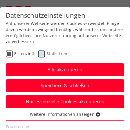
Zurück zur Newsübersicht
Datenschutzeinstellungen
Kärntner Tennisverband
Auf unserer Webseite werden Cookies verwendet. Einige
davon werden zwingend benötigt, während es uns andere
ermöglichen, Ihre Nutzererfahrung auf unserer Webseite
zu verbessern.
Turniere
WTA
Essenziell
Statistiken
Upper Austria Ladies Linz
feiert grandiose Premiere
Alle akzeptieren
als WTA-500-Turnier
Speichern & schließen
Erster Aufschlag ein Winner:
Nur essenzielle Cookies akzeptieren
Turnierdirektorin Sandra Reichel zieht
hocherfreut Bilanz über das Event.
Weitere Informationen anzeigen
Essenziell
Verfasst von: Presseaussendung / Redaktion, 04.02.2024
Essenzielle Cookies werden für grundlegende
Powered by