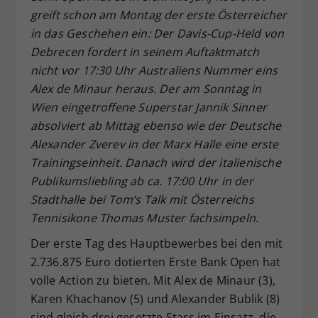
greift schon am Montag der erste Österreicher
Dieser Wert speichert Ihre Consent-
in das Geschehen ein: Der Davis-Cup-Held von
Einstellungen. Unter anderem eine
zufällig generierte ID, für die
Debrecen fordert in seinem Auftaktmatch
Zweck
historische Speicherung Ihrer
nicht vor 17:30 Uhr Australiens Nummer eins
vorgenommen Einstellungen, falls der
Alex de Minaur heraus. Der am Sonntag in
Webseiten-Betreiber dies eingestellt
Wien eingetroffene Superstar Jannik Sinner
hat.
absolviert ab Mittag ebenso wie der Deutsche
Alexander Zverev in der Marx Halle eine erste
Trainingseinheit. Danach wird der italienische
Publikumsliebling ab ca. 17:00 Uhr in der
Stadthalle bei Tom’s Talk mit Österreichs
Tennisikone Thomas Muster fachsimpeln.
Der erste Tag des Hauptbewerbes bei den mit
2.736.875 Euro dotierten Erste Bank Open hat
volle Action zu bieten. Mit Alex de Minaur (3),
Karen Khachanov (5) und Alexander Bublik (8)
sind gleich drei gesetzte Stars im Einsatz, die