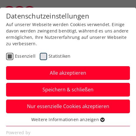
Zurück zur Newsübersicht
Datenschutzeinstellungen
Kärntner Tennisverband
Auf unserer Webseite werden Cookies verwendet. Einige
davon werden zwingend benötigt, während es uns andere
ermöglichen, Ihre Nutzererfahrung auf unserer Webseite
zu verbessern.
ATP
Turniere
Essenziell
Statistiken
Erste Bank Open:
Hauptbewerbsstart mit 3
Alle akzeptieren
Gesetzten und Rodionov
Speichern & schließen
So spektakulär war der Montag in Wien
Nur essenzielle Cookies akzeptieren
noch nie. Zudem kommt Jannik Sinner
zum Talk mit Thomas Muster.
Weitere Informationen anzeigen
Essenziell
Verfasst von: Presseaussendung / Redaktion, 19.10.2025
Essenzielle Cookies werden für grundlegende
Powered by