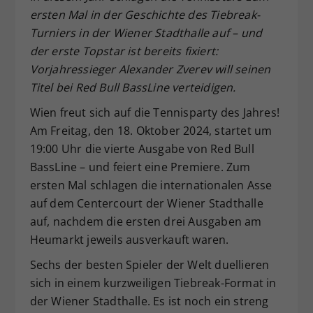
ersten Mal in der Geschichte des Tiebreak-
Dieser Wert speichert Ihre Consent-
Einstellungen. Unter anderem eine
Turniers in der Wiener Stadthalle auf – und
zufällig generierte ID, für die
der erste Topstar ist bereits fixiert:
Zweck
historische Speicherung Ihrer
Vorjahressieger Alexander Zverev will seinen
vorgenommen Einstellungen, falls der
Titel bei Red Bull BassLine verteidigen.
Webseiten-Betreiber dies eingestellt
hat.
Wien freut sich auf die Tennisparty des Jahres!
Am Freitag, den 18. Oktober 2024, startet um
19:00 Uhr die vierte Ausgabe von Red Bull
BassLine – und feiert eine Premiere. Zum
ersten Mal schlagen die internationalen Asse
auf dem Centercourt der Wiener Stadthalle
auf, nachdem die ersten drei Ausgaben am
Heumarkt jeweils ausverkauft waren.
Sechs der besten Spieler der Welt duellieren
sich in einem kurzweiligen Tiebreak-Format in
der Wiener Stadthalle. Es ist noch ein streng