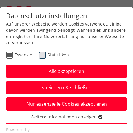
Zurück zur Newsübersicht
Datenschutzeinstellungen
Kärntner Tennisverband
Auf unserer Webseite werden Cookies verwendet. Einige
davon werden zwingend benötigt, während es uns andere
ermöglichen, Ihre Nutzererfahrung auf unserer Webseite
zu verbessern.
Turniere
ATP
Essenziell
Statistiken
Red Bull BassLine:
Titelverteidiger Zverev
Alle akzeptieren
führt Line-up an
Speichern & schließen
Deutschlands Nummer eins tritt erneut
Nur essenzielle Cookies akzeptieren
beim Tiebreak-Turnier im Vorfeld der
Erste Bank Open in Wien an.
Weitere Informationen anzeigen
Essenziell
Verfasst von: Presseaussendung / Redaktion, 07.10.2024
Essenzielle Cookies werden für grundlegende
Powered by