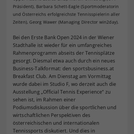
Präsident), Barbara Schett-Eagle (Sportmoderatorin
Dieser Wert speichert Ihre Consent-
Einstellungen. Unter anderem eine
und Österreichs erfolgreichste Tennisspielerin aller
zufällig generierte ID, für die
Zeiten), Georg Wawer (Managing Director win2day).
Zweck
historische Speicherung Ihrer
vorgenommen Einstellungen, falls der
Bei den Erste Bank Open 2024 in der Wiener
Webseiten-Betreiber dies eingestellt
Stadthalle ist wieder für ein umfangreiches
hat.
Rahmenprogramm abseits der Tennisplätze
gesorgt. Diesmal etwa auch durch ein neues
Business-Talkformat: den sportsbusiness.at
Breakfast Club. Am Dienstag am Vormittag
wurde dabei im Studio F, wo derzeit auch die
Ausstellung „Official Tennis Experience“ zu
sehen ist, im Rahmen einer
Podiumsdiskussion über die sportlichen und
wirtschaftlichen Perspektiven des
österreichischen und internationalen
Tennissports diskutiert. Und dies in