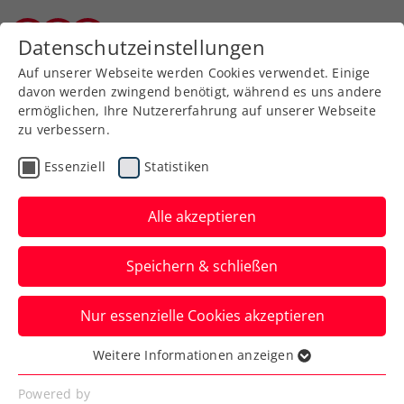
Zurück zur Newsübersicht
Datenschutzeinstellungen
Kärntner Tennisverband
Auf unserer Webseite werden Cookies verwendet. Einige
davon werden zwingend benötigt, während es uns andere
ermöglichen, Ihre Nutzererfahrung auf unserer Webseite
zu verbessern.
Turniere
Verbands-Info
ATP
Essenziell
Statistiken
Hochkarätige Besetzung
beim sportsbusiness.at
Alle akzeptieren
Breakfast Club
Speichern & schließen
ÖTV-Präsident Martin Ohneberg diskutiert
Nur essenzielle Cookies akzeptieren
bei den Erste Bank Open mit dem Who is
Who der Tennisszene.
Weitere Informationen anzeigen
Essenziell
Verfasst von: Manuel Wachta, 22.10.2024
Essenzielle Cookies werden für grundlegende
Powered by