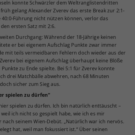
hseln konnte Schwärzler dem Weltranglistendritten
 früh gelang Alexander Zverev das erste Break zur 2:1-
e 40:0-Führung nicht nützen können, verlor das
den ersten Satz mit 2:6.
zweiten Durchgang: Während der 18-Jährige keinen
reitete er bei eigenem Aufschlag Punkte zwar immer
de mit teils vermeidbaren Fehlern doch wieder aus der
Zverev bei eigenem Aufschlag überhaupt keine Blöße
Punkte zu Ende spielte. Bei 5:1 für Zverev konnte
och drei Matchbälle abwehren, nach 68 Minuten
 doch sicher zum Sieg aus.
r spielen zu dürfen“
hier spielen zu dürfen. Ich bin natürlich enttäuscht –
weil ich nicht so gespielt habe, wie ich es mir
r nach seinem Wien-Debüt. „Natürlich war ich nervös.
legt hat, weil man fokussiert ist.“ Über seinen