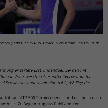
Zweck
generierte ID, für die historische Speicherung
Ihrer vorgenommen Einstellungen, falls der
Webseiten-Betreiber dies eingestellt hat.
 Zverev (rechts) beim ATP-Turnier in Wien zum unterm Strich
annung erwartete Erstrundenduell bei den mit
 Open in Wien zwischen Alexander Zverev und der
el Schwärzler endete mit einem 6:2,-6:2-Sieg des
 Auftritt auf ATP-500-Turnierebene – und das noch dazu
tadthalle. Zu Beginn trug das Publikum den