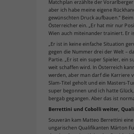
Matchplan erzählte der Vorarlberger:
aber ich habe meine eigene Rückhand
gewünschten Druck aufbauen.“ Beim 
Österreicher ein. „Er hat mir nur Posi
Wien auch miteinander trainiert. Er i
„Er ist in keine einfache Situation g
gegen die Nummer drei der Welt – das 
Partie. „Er ist ein super Spieler, ein
weit schaffen wird. In Österreich ka
werden, aber man darf die Karriere 
Slam-Titel geholt und ein Masters-Tur
super begonnen und ich hatte Glück, 
bergab gegangen. Aber das ist normal
Berrettini und Cobolli weiter, Qua
Souverän kam Matteo Berrettini eine 
ungarischen Qualifikanten Márton Fucso