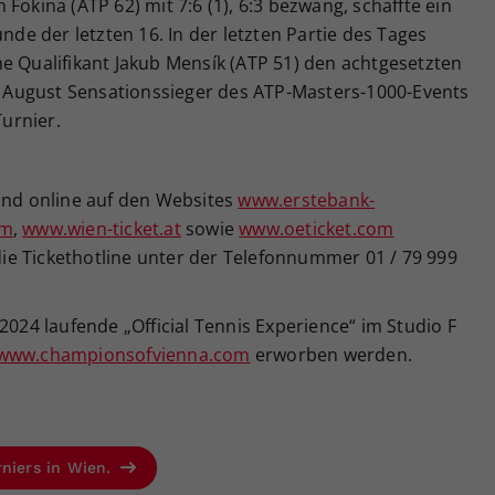
Fokina (ATP 62) mit 7:6 (1), 6:3 bezwang, schaffte ein
unde der letzten 16. In der letzten Partie des Tages
e Qualifikant Jakub Mensík (ATP 51) den achtgesetzten
im August Sensationssieger des ATP-Masters-1000-Events
Turnier.
sind online auf den Websites
www.erstebank-
om
,
www.wien-ticket.at
sowie
www.oeticket.com
 die Tickethotline unter der Telefonnummer 01 / 79 999
2024 laufende „Official Tennis Experience“ im Studio F
www.championsofvienna.com
erworben werden.
rniers in Wien.