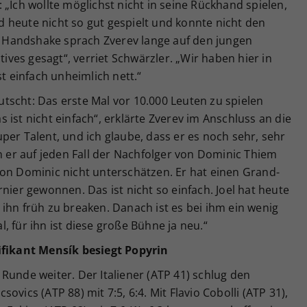
 „Ich wollte möglichst nicht in seine Rückhand spielen,
 heute nicht so gut gespielt und konnte nicht den
Handshake sprach Zverev lange auf den jungen
tives gesagt“, verriet Schwärzler. „Wir haben hier in
st einfach unheimlich nett.“
erutscht: Das erste Mal vor 10.000 Leuten zu spielen
ist nicht einfach“, erklärte Zverev im Anschluss an die
 super Talent, und ich glaube, dass er es noch sehr, sehr
nn er auf jeden Fall der Nachfolger von Dominic Thiem
von Dominic nicht unterschätzen. Er hat einen Grand-
nier gewonnen. Das ist nicht so einfach. Joel hat heute
ihn früh zu breaken. Danach ist es bei ihm ein wenig
, für ihn ist diese große Bühne ja neu.“
lifikant Mensík besiegt Popyrin
Runde weiter. Der Italiener (ATP 41) schlug den
vics (ATP 88) mit 7:5, 6:4. Mit Flavio Cobolli (ATP 31),