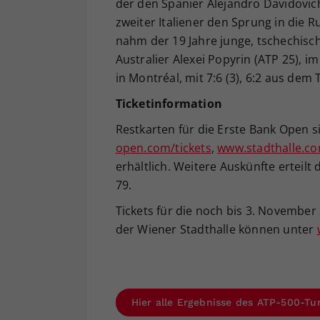
der den Spanier Alejandro Davidovich 
zweiter Italiener den Sprung in die R
nahm der 19 Jahre junge, tschechisch
Australier Alexei Popyrin (ATP 25), 
in Montréal, mit 7:6 (3), 6:2 aus dem 
Ticketinformation
Restkarten für die Erste Bank Open 
open.com/tickets
,
www.stadthalle.c
erhältlich. Weitere Auskünfte erteilt
79.
Tickets für die noch bis 3. November 
der Wiener Stadthalle können unter
Hier alle Ergebnisse des ATP-500-Tu