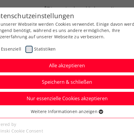
ÖTV
Landesverbände
News
tenschutzeinstellungen
 unserer Webseite werden Cookies verwendet. Einige davon wer
Ausbildung
Services
Über uns
ngend benötigt, während es uns andere ermöglichen, Ihre
zererfahrung auf unserer Webseite zu verbessern.
Essenziell
Statistiken
Alle akzeptieren
Speichern & schließen
Nur essenzielle Cookies akzeptieren
n: Schwärzler gewinnt
Weitere Informationen anzeigen
ssenziell
ele Erfahrungen
senzielle Cookies werden für grundlegende Funktionen der
ered by
bseite benötigt. Dadurch ist gewährleistet, dass die Webseite
linski Cookie Consent