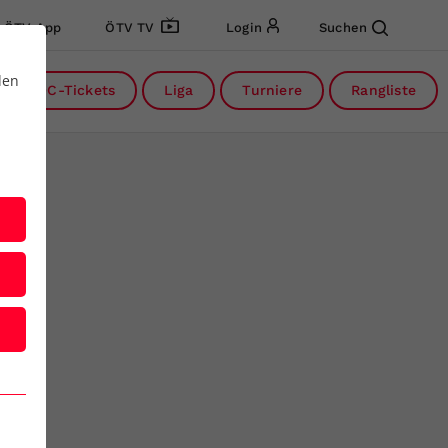
ÖTV App
ÖTV TV
Login
Suchen
den
DC-Tickets
Liga
Turniere
Rangliste