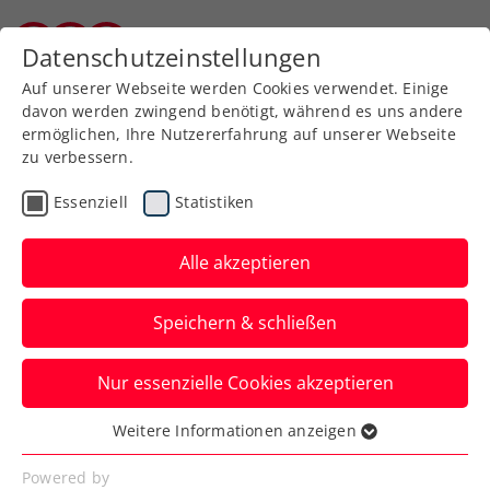
Zurück zur Newsübersicht
Datenschutzeinstellungen
Kärntner Tennisverband
Auf unserer Webseite werden Cookies verwendet. Einige
davon werden zwingend benötigt, während es uns andere
ermöglichen, Ihre Nutzererfahrung auf unserer Webseite
zu verbessern.
Rollstuhltennis
Inklusion
Turniere
Essenziell
Statistiken
ATP
Alle akzeptieren
Erste Bank Open: Super
Speichern & schließen
Sunday mit Thiem und
Zverev
Nur essenzielle Cookies akzeptieren
Österreichs Aushängeschild und der
Weitere Informationen anzeigen
Essenziell
Weltranglistendritte lassen das US-Open-
Essenzielle Cookies werden für grundlegende
Powered by
Finale 2020 wiederaufleben.