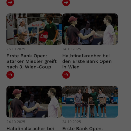
25.10.2025
24.10.2025
Erste Bank Open:
Halbfinalkracher bei
Starker Miedler greift
den Erste Bank Open
nach 3. Wien-Coup
in Wien
24.10.2025
24.10.2025
Halbfinalkracher bei
Erste Bank Open: