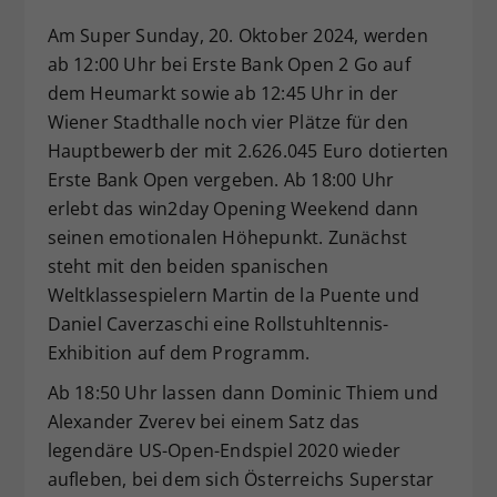
Dieser Wert speichert Ihre Consent-
Am Super Sunday, 20. Oktober 2024, werden
Einstellungen. Unter anderem eine
ab 12:00 Uhr bei Erste Bank Open 2 Go auf
zufällig generierte ID, für die
dem Heumarkt sowie ab 12:45 Uhr in der
Zweck
historische Speicherung Ihrer
Wiener Stadthalle noch vier Plätze für den
vorgenommen Einstellungen, falls der
Webseiten-Betreiber dies eingestellt
Hauptbewerb der mit 2.626.045 Euro dotierten
hat.
Erste Bank Open vergeben. Ab 18:00 Uhr
erlebt das win2day Opening Weekend dann
seinen emotionalen Höhepunkt. Zunächst
steht mit den beiden spanischen
Weltklassespielern Martin de la Puente und
Daniel Caverzaschi eine Rollstuhltennis-
Exhibition auf dem Programm.
Ab 18:50 Uhr lassen dann Dominic Thiem und
Alexander Zverev bei einem Satz das
legendäre US-Open-Endspiel 2020 wieder
aufleben, bei dem sich Österreichs Superstar