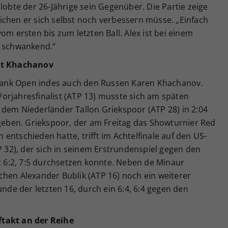
lobte der 26-Jährige sein Gegenüber. Die Partie zeige
ichen er sich selbst noch verbessern müsse. „Einfach
om ersten bis zum letzten Ball. Alex ist bei einem
s schwankend.“
ist Khachanov
e Bank Open indes auch den Russen Karen Khachanov.
orjahresfinalist (ATP 13) musste sich am späten
 dem Niederländer Tallon Griekspoor (ATP 28) in 2:04
 geben. Griekspoor, der am Freitag das Showturnier Red
ch entschieden hatte, trifft im Achtelfinale auf den US-
32), der sich in seinem Erstrundenspiel gegen den
it 6:2, 7:5 durchsetzen konnte. Neben de Minaur
chen Alexander Bublik (ATP 16) noch ein weiterer
unde der letzten 16, durch ein 6:4, 6:4 gegen den
ftakt an der Reihe