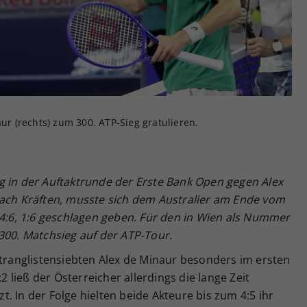
Zweck
generierte ID, für die historische Speicherung
Ihrer vorgenommen Einstellungen, falls der
Webseiten-Betreiber dies eingestellt hat.
aur (rechts) zum 300. ATP-Sieg gratulieren.
g in der Auftaktrunde der Erste Bank Open gegen Alex
nach Kräften, musste sich dem Australier am Ende vom
 4:6, 1:6 geschlagen geben. Für den in Wien als Nummer
300. Matchsieg auf der ATP-Tour.
ltranglistensiebten Alex de Minaur besonders im ersten
:2 ließ der Österreicher allerdings die lange Zeit
. In der Folge hielten beide Akteure bis zum 4:5 ihr