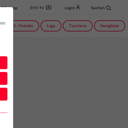
ÖTV App
ÖTV TV
Login
Suchen
den
DC-Tickets
Liga
Turniere
Rangliste