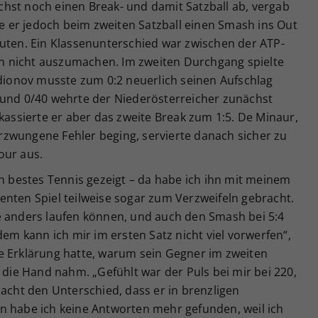
hst noch einen Break- und damit Satzball ab, vergab
ehe er jedoch beim zweiten Satzball einen Smash ins Out
nuten. Ein Klassenunterschied war zwischen der ATP-
 nicht auszumachen. Im zweiten Durchgang spielte
odionov musste zum 0:2 neuerlich seinen Aufschlag
 und 0/40 wehrte der Niederösterreicher zunächst
 kassierte er aber das zweite Break zum 1:5. De Minaur,
zwungene Fehler beging, servierte danach sicher zu
our aus.
in bestes Tennis gezeigt – da habe ich ihn mit meinem
enten Spiel teilweise sogar zum Verzweifeln gebracht.
e anders laufen können, und auch den Smash bei 5:4
dem kann ich mir im ersten Satz nicht viel vorwerfen“,
e Erklärung hatte, warum sein Gegner im zweiten
ie Hand nahm. „Gefühlt war der Puls bei mir bei 220,
macht den Unterschied, dass er in brenzligen
n habe ich keine Antworten mehr gefunden, weil ich