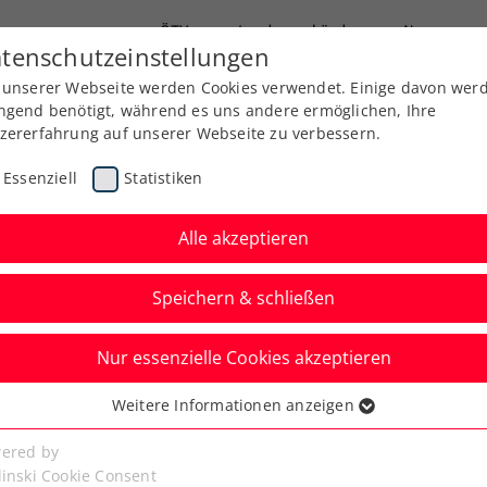
ÖTV
Landesverbände
News
tenschutzeinstellungen
 unserer Webseite werden Cookies verwendet. Einige davon wer
Ausbildung
Services
Über uns
ngend benötigt, während es uns andere ermöglichen, Ihre
zererfahrung auf unserer Webseite zu verbessern.
Essenziell
Statistiken
Alle akzeptieren
Speichern & schließen
Nur essenzielle Cookies akzeptieren
n: Rodionov unterliegt
Weitere Informationen anzeigen
ssenziell
iem de Minaur
senzielle Cookies werden für grundlegende Funktionen der
ered by
bseite benötigt. Dadurch ist gewährleistet, dass die Webseite
linski Cookie Consent