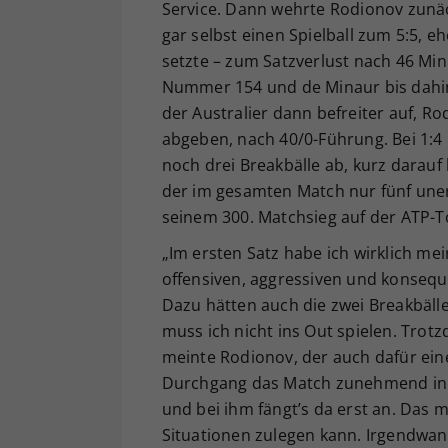
Service. Dann wehrte Rodionov zunäc
gar selbst einen Spielball zum 5:5, 
setzte – zum Satzverlust nach 46 Mi
Nummer 154 und de Minaur bis dahin
der Australier dann befreiter auf, R
abgeben, nach 40/0-Führung. Bei 1:4
noch drei Breakbälle ab, kurz darauf
der im gesamten Match nur fünf uner
seinem 300. Matchsieg auf der ATP-T
„Im ersten Satz habe ich wirklich me
offensiven, aggressiven und konsequ
Dazu hätten auch die zwei Breakbäll
muss ich nicht ins Out spielen. Trotz
meinte Rodionov, der auch dafür ein
Durchgang das Match zunehmend in d
und bei ihm fängt’s da erst an. Das 
Situationen zulegen kann. Irgendwan