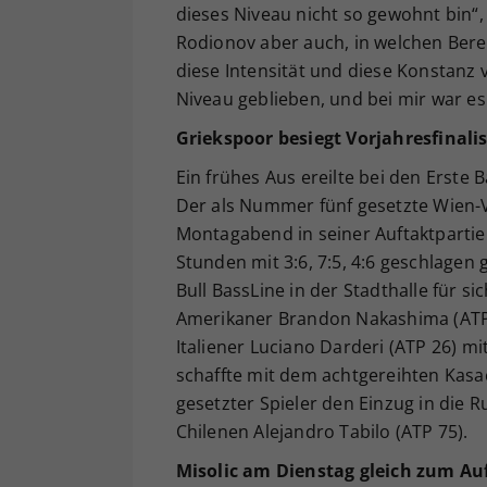
dieses Niveau nicht so gewohnt bin“, 
Rodionov aber auch, in welchen Bere
diese Intensität und diese Konstanz v
Niveau geblieben, und bei mir war e
Griekspoor besiegt Vorjahresfinal
Ein frühes Aus ereilte bei den Erst
Der als Nummer fünf gesetzte Wien-V
Montagabend in seiner Auftaktpartie
Stunden mit 3:6, 7:5, 4:6 geschlagen
Bull BassLine in der Stadthalle für si
Amerikaner Brandon Nakashima (ATP 
Italiener Luciano Darderi (ATP 26) m
schaffte mit dem achtgereihten Kasa
gesetzter Spieler den Einzug in die R
Chilenen Alejandro Tabilo (ATP 75).
Misolic am Dienstag gleich zum Au