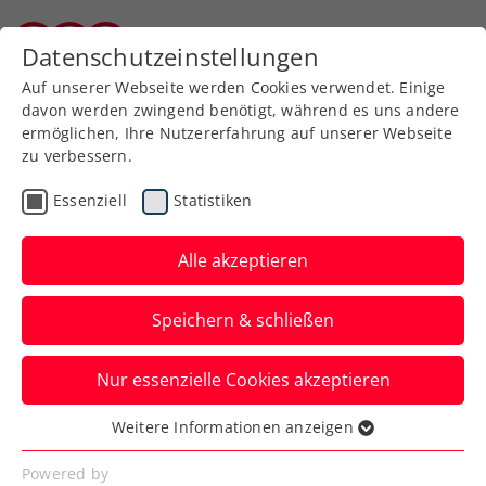
Zurück zur Newsübersicht
Datenschutzeinstellungen
Kärntner Tennisverband
Auf unserer Webseite werden Cookies verwendet. Einige
davon werden zwingend benötigt, während es uns andere
ermöglichen, Ihre Nutzererfahrung auf unserer Webseite
zu verbessern.
Ausbildung
Turniere
Verbands-Info
Essenziell
Statistiken
WTA
Alle akzeptieren
FE&MALE Sports
Speichern & schließen
Conference 2025: Jetzt
Early-Bird-Ticket sichern!
Nur essenzielle Cookies akzeptieren
Advantage Ladies: Noch bis inklusive 30.
Weitere Informationen anzeigen
Essenziell
November 2024 sind Karten zum
Essenzielle Cookies werden für grundlegende
Powered by
Sonderpreis erhältlich.