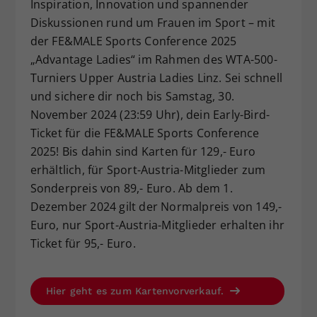
Inspiration, Innovation und spannender
Dieser Wert speichert Ihre Consent-
Diskussionen rund um Frauen im Sport – mit
Einstellungen. Unter anderem eine
der FE&MALE Sports Conference 2025
zufällig generierte ID, für die
„Advantage Ladies“ im Rahmen des WTA-500-
Zweck
historische Speicherung Ihrer
Turniers Upper Austria Ladies Linz. Sei schnell
vorgenommen Einstellungen, falls der
Webseiten-Betreiber dies eingestellt
und sichere dir noch bis Samstag, 30.
hat.
November 2024 (23:59 Uhr), dein Early-Bird-
Ticket für die FE&MALE Sports Conference
2025! Bis dahin sind Karten für 129,- Euro
erhältlich, für Sport-Austria-Mitglieder zum
Sonderpreis von 89,- Euro. Ab dem 1.
Dezember 2024 gilt der Normalpreis von 149,-
Euro, nur Sport-Austria-Mitglieder erhalten ihr
Ticket für 95,- Euro.
Hier geht es zum Kartenvorverkauf.