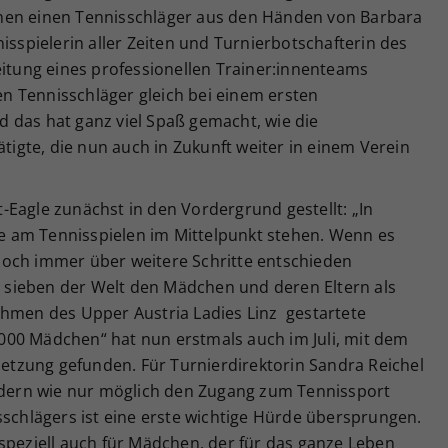
hen einen Tennisschläger aus den Händen von Barbara
isspielerin aller Zeiten und Turnierbotschafterin des
eitung eines professionellen Trainer:innenteams
 Tennisschläger gleich bei einem ersten
 das hat ganz viel Spaß gemacht, wie die
ätigte, die nun auch in Zukunft weiter in einem Verein
Eagle zunächst in den Vordergrund gestellt: „In
ude am Tennisspielen im Mittelpunkt stehen. Wenn es
noch immer über weitere Schritte entschieden
sieben der Welt den Mädchen und deren Eltern als
ahmen des Upper Austria Ladies Linz gestartete
1.000 Mädchen“ hat nun erstmals auch im Juli, mit dem
tsetzung gefunden. Für Turnierdirektorin Sandra Reichel
n Kindern wie nur möglich den Zugang zum Tennissport
sschlägers ist eine erste wichtige Hürde übersprungen.
speziell auch für Mädchen, der für das ganze Leben