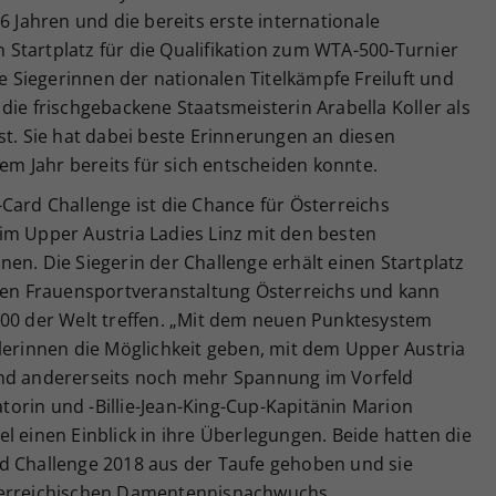
6 Jahren und die bereits erste internationale
Startplatz für die Qualifikation zum WTA-500-Turnier
ie Siegerinnen der nationalen Titelkämpfe Freiluft und
ht die frischgebackene Staatsmeisterin Arabella Koller als
st. Sie hat dabei beste Erinnerungen an diesen
sem Jahr bereits für sich entscheiden konnte.
Card Challenge ist die Chance für Österreichs
im Upper Austria Ladies Linz mit den besten
en. Die Siegerin der Challenge erhält einen Startplatz
sten Frauensportveranstaltung Österreichs und kann
100 der Welt treffen. „Mit dem neuen Punktesystem
lerinnen die Möglichkeit geben, mit dem Upper Austria
und andererseits noch mehr Spannung im Vorfeld
orin und -Billie-Jean-King-Cup-Kapitänin Marion
l einen Einblick in ihre Überlegungen. Beide hatten die
d Challenge 2018 aus der Taufe gehoben und sie
sterreichischen Damentennisnachwuchs