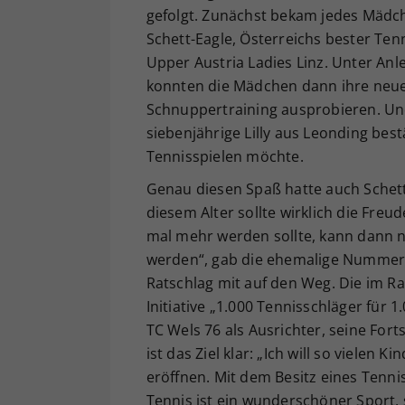
gefolgt. Zunächst bekam jedes Mädc
Schett-Eagle, Österreichs bester Tenn
Upper Austria Ladies Linz. Unter Anl
konnten die Mädchen dann ihre neuen
Schnuppertraining ausprobieren. Und
siebenjährige Lilly aus Leonding best
Tennisspielen möchte.
Genau diesen Spaß hatte auch Schett-
diesem Alter sollte wirklich die Fre
mal mehr werden sollte, kann dann 
werden“, gab die ehemalige Nummer 
Ratschlag mit auf den Weg. Die im R
Initiative „1.000 Tennisschläger für 
TC Wels 76 als Ausrichter, seine For
ist das Ziel klar: „Ich will so viele
eröffnen. Mit dem Besitz eines Tenni
Tennis ist ein wunderschöner Sport, 