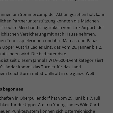
erinnen am Sommercamp der Aktion gesehen hat, kann
dlichen Partnerunterstützung konnten die Mädchen
mit coolen Merchandisingartikeln vom Linz Airport, der
eichischen Versicherung mit nach Hause nehmen.
 neuen Tennisspielerinnen und ihre Mamas und Papas
pper Austria Ladies Linz, das vom 26. Jänner bis 2.
tattfinden wird. Die bedeutendste
 ist seit diesem Jahr als WTA-500-Event kategorisiert.
50 Länder kommt das Turnier für das Land
nem Leuchtturm mit Strahlkraft in die ganze Welt
its begonnen
aften in Oberpullendorf hat vom 29. Juni bis 7. Juli
chkeit für die Upper Austria Young Ladies Wild-Card
 neuen Punktesystem können sich österreichische