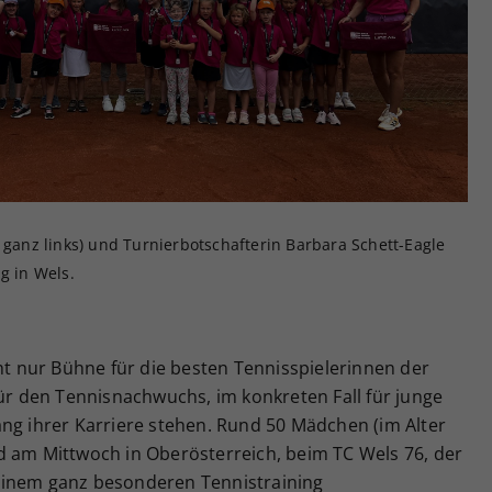
Zweck
generierte ID, für die historische Speicherung
Ihrer vorgenommen Einstellungen, falls der
Webseiten-Betreiber dies eingestellt hat.
, ganz links) und Turnierbotschafterin Barbara Schett-Eagle
g in Wels.
cht nur Bühne für die besten Tennisspielerinnen der
für den Tennisnachwuchs, im konkreten Fall für junge
ang ihrer Karriere stehen. Rund 50 Mädchen (im Alter
d am Mittwoch in Oberösterreich, beim TC Wels 76, der
einem ganz besonderen Tennistraining