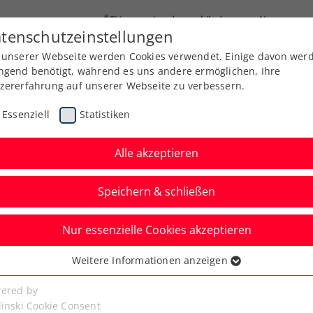
ÖTV
Landesverbände
News
tenschutzeinstellungen
 unserer Webseite werden Cookies verwendet. Einige davon wer
Ausbildung
Services
Über uns
ngend benötigt, während es uns andere ermöglichen, Ihre
zererfahrung auf unserer Webseite zu verbessern.
Essenziell
Statistiken
Alle akzeptieren
Speichern & schließen
Nur essenzielle Cookies akzeptieren
adies Linz:
Weitere Informationen anzeigen
ssenziell
r Tennistalentsuche
senzielle Cookies werden für grundlegende Funktionen der
ered by
bseite benötigt. Dadurch ist gewährleistet, dass die Webseite
linski Cookie Consent