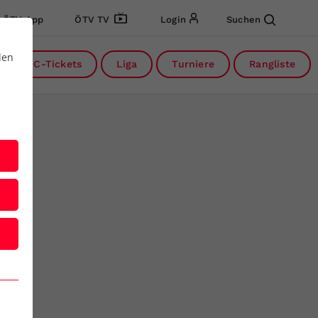
ÖTV App
ÖTV TV
Login
Suchen
den
DC-Tickets
Liga
Turniere
Rangliste