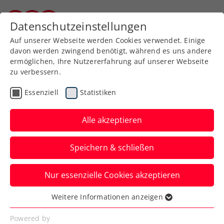
Zurück zur Newsübersicht
Datenschutzeinstellungen
Kärntner Tennisverband
Auf unserer Webseite werden Cookies verwendet. Einige
davon werden zwingend benötigt, während es uns andere
ermöglichen, Ihre Nutzererfahrung auf unserer Webseite
zu verbessern.
Turniere
WTA
Essenziell
Statistiken
Das Upper Austria Ladies
Linz lässt die
Alle akzeptieren
Tennismütter hochleben
Speichern & schließen
Ab sofort kann man für die 34. Auflage
Nur essenzielle Cookies akzeptieren
des WTA-Turniers Muttertags-
Geschenkgutscheine erwerben.
Weitere Informationen anzeigen
Essenziell
Verfasst von: Presseaussendung / Redaktion, 03.05.2024
Essenzielle Cookies werden für grundlegende
Powered by