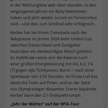
in der Weltrangliste weit oben standen, in den
Dieser Wert speichert Ihre Consent-
Einstellungen. Unter anderem eine
vergangenen Jahren ein Baby bekommen
zufällig generierte ID, für die
haben und jetzt wieder zurück im Tenniszirkus
Zweck
historische Speicherung Ihrer
sind – und dies zum Großteil sehr erfolgreich.
vorgenommen Einstellungen, falls der
Webseiten-Betreiber dies eingestellt
Kerber hat bei ihrem Comeback nach der
hat.
Babypause im Jänner 2024 beim United Cup
zwischen Deutschland und Gastgeber
Australien ein denkwürdiges Match geliefert.
Im Halbfinale setzte sich die Kielerin nach
einer großen Energieleistung mit 4:6, 6:2, 7:6
(7) gegen Ajla Tomljanovic durch – nach einer
Spieldauer von 2:34 Stunden. Im Finale traf das
deutsche Team auf Polen, und an der Seite
von Olympiasieger Alexander Zverev bejubelte
Kerber dann den 2:1-Endspieltriumph.
„Jahr der Mütter“ auf der WTA-Tour