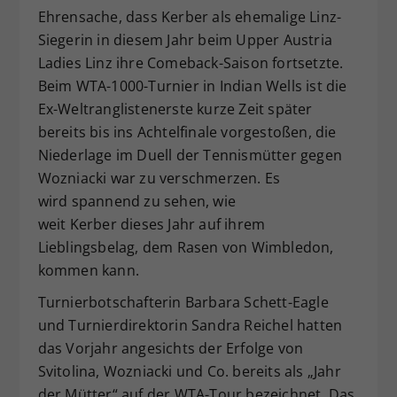
Ehrensache, dass Kerber als ehemalige Linz-
Siegerin in diesem Jahr beim Upper Austria
Ladies Linz ihre Comeback-Saison fortsetzte.
Beim WTA-1000-Turnier in Indian Wells ist die
Ex-Weltranglistenerste kurze Zeit später
bereits bis ins Achtelfinale vorgestoßen, die
Niederlage im Duell der Tennismütter gegen
Wozniacki war zu verschmerzen. Es
wird spannend zu sehen, wie
weit Kerber dieses Jahr auf ihrem
Lieblingsbelag, dem Rasen von Wimbledon,
kommen kann.
Turnierbotschafterin Barbara Schett-Eagle
und Turnierdirektorin Sandra Reichel hatten
das Vorjahr angesichts der Erfolge von
Svitolina, Wozniacki und Co. bereits als „Jahr
der Mütter“ auf der WTA-Tour bezeichnet. Das