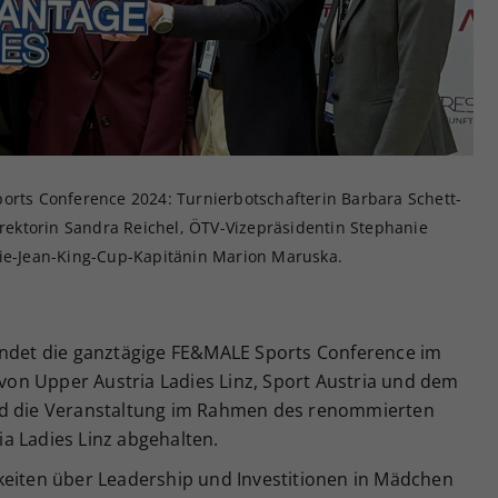
Zweck
generierte ID, für die historische Speicherung
Ihrer vorgenommen Einstellungen, falls der
Webseiten-Betreiber dies eingestellt hat.
orts Conference 2024: Turnierbotschafterin Barbara Schett-
direktorin Sandra Reichel, ÖTV-Vizepräsidentin Stephanie
lie-Jean-King-Cup-Kapitänin Marion Maruska.
indet die ganztägige FE&MALE Sports Conference im
t von Upper Austria Ladies Linz, Sport Austria und dem
rd die Veranstaltung im Rahmen des renommierten
a Ladies Linz abgehalten.
keiten über Leadership und Investitionen in Mädchen