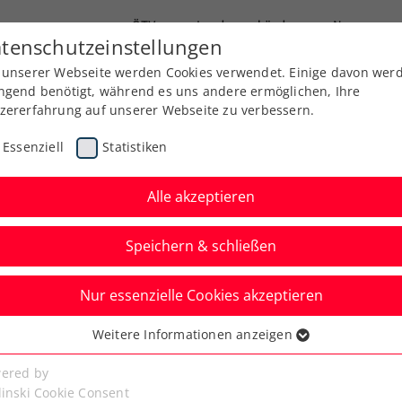
ÖTV
Landesverbände
News
tenschutzeinstellungen
 unserer Webseite werden Cookies verwendet. Einige davon wer
Ausbildung
Services
Über uns
ngend benötigt, während es uns andere ermöglichen, Ihre
zererfahrung auf unserer Webseite zu verbessern.
Essenziell
Statistiken
Alle akzeptieren
Speichern & schließen
Info
WTA
Nur essenzielle Cookies akzeptieren
auf für FE&MALE
Weitere Informationen anzeigen
ssenziell
nce 2025 gestartet
senzielle Cookies werden für grundlegende Funktionen der
ered by
bseite benötigt. Dadurch ist gewährleistet, dass die Webseite
linski Cookie Consent