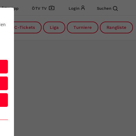
ÖTV App
ÖTV TV
Login
Suchen
den
DC-Tickets
Liga
Turniere
Rangliste