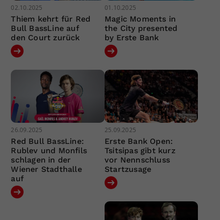
02.10.2025
01.10.2025
Thiem kehrt für Red
Magic Moments in
Bull BassLine auf
the City presented
den Court zurück
by Erste Bank
26.09.2025
25.09.2025
Red Bull BassLine:
Erste Bank Open:
Rublev und Monfils
Tsitsipas gibt kurz
schlagen in der
vor Nennschluss
Wiener Stadthalle
Startzusage
auf