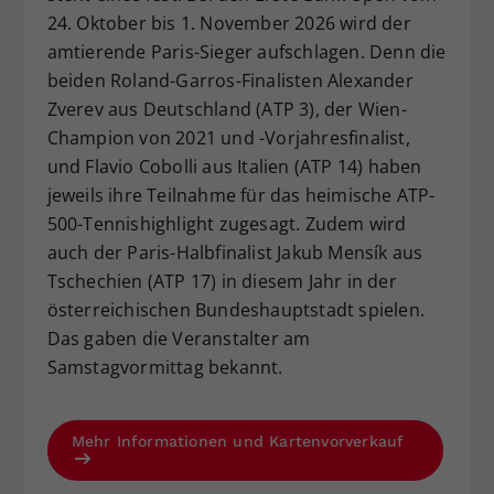
24. Oktober bis 1. November 2026 wird der
Dieser Wert speichert Ihre Consent-
Einstellungen. Unter anderem eine
amtierende Paris-Sieger aufschlagen. Denn die
zufällig generierte ID, für die
beiden Roland-Garros-Finalisten Alexander
Zweck
historische Speicherung Ihrer
Zverev aus Deutschland (ATP 3), der Wien-
vorgenommen Einstellungen, falls der
Champion von 2021 und -Vorjahresfinalist,
Webseiten-Betreiber dies eingestellt
und Flavio Cobolli aus Italien (ATP 14) haben
hat.
jeweils ihre Teilnahme für das heimische ATP-
500-Tennishighlight zugesagt. Zudem wird
auch der Paris-Halbfinalist Jakub Mensík aus
Tschechien (ATP 17) in diesem Jahr in der
österreichischen Bundeshauptstadt spielen.
Das gaben die Veranstalter am
Samstagvormittag bekannt.
Mehr Informationen und Kartenvorverkauf