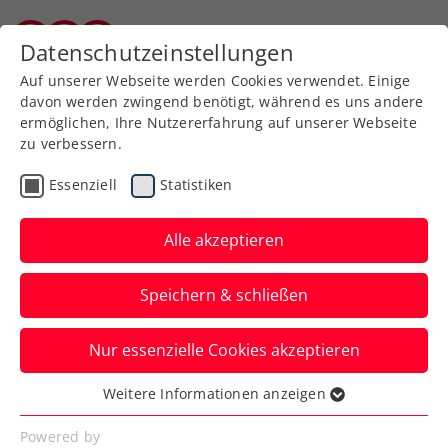
Zurück zur Newsübersicht
Datenschutzeinstellungen
Kärntner Tennisverband
Auf unserer Webseite werden Cookies verwendet. Einige
davon werden zwingend benötigt, während es uns andere
ermöglichen, Ihre Nutzererfahrung auf unserer Webseite
zu verbessern.
ATP
Turniere
Essenziell
Statistiken
Paris-Finalisten Zverev
und Cobolli schlagen bei
Alle akzeptieren
den Erste Bank Open auf
Speichern & schließen
Beide Finalteilnehmer der French Open
Nur essenzielle Cookies akzeptieren
sind heuer im Oktober auch beim ATP-
Turnier in Wien zu sehen.
Weitere Informationen anzeigen
Essenziell
Verfasst von: Presseaussendung / Redaktion, 06.06.2026
Essenzielle Cookies werden für grundlegende
Powered by