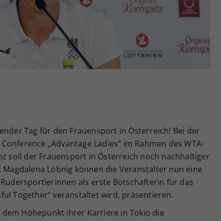
Zweck
generierte ID, für die historische Speicherung
Ihrer vorgenommen Einstellungen, falls der
Webseiten-Betreiber dies eingestellt hat.
ender Tag für den Frauensport in Österreich! Bei der
s Conference „Advantage Ladies“ im Rahmen des WTA-
nz soll der Frauensport in Österreich noch nachhaltiger
it Magdalena Lobnig können die Veranstalter nun eine
 Rudersportlerinnen als erste Botschafterin für das
ul Together“ veranstaltet wird, präsentieren.
uf dem Höhepunkt ihrer Karriere in Tokio die