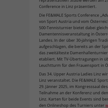
repräsentativen Studie werden am 2
Conference in Linz präsentiert.
Die FE&MALE Sports Conference „Adva
von Sport Austria und vom Österreic
500-Tennisturnier bietet dabei glei
Damentennisveranstaltung in Österr
Landes. In der über 30-jährigen Trad
aufgeschlagen, die bereits an der Spi
das zweitälteste Damenhallenturnier 
etabliert. Mit TV-Übertragungen in 
Leuchtturm für den Frauensport in Ös
Das 34. Upper Austria Ladies Linz wi
Linz veranstaltet. Die FE&MALE Spor
29. Jänner 2025, im Kongresssaal des 
Teilnahme an der Konferenz und den
Linz. Karten für beide Events sind b
den Onlineshop des Turniers unter
w