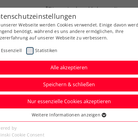
ÖTV
Landesverbände
News
tenschutzeinstellungen
 unserer Webseite werden Cookies verwendet. Einige davon wer
Ausbildung
Services
Über uns
ngend benötigt, während es uns andere ermöglichen, Ihre
zererfahrung auf unserer Webseite zu verbessern.
Essenziell
Statistiken
Alle akzeptieren
Speichern & schließen
Info
WTA
Nur essenzielle Cookies akzeptieren
chafterin der
Weitere Informationen anzeigen
ssenziell
s Conference 2025
senzielle Cookies werden für grundlegende Funktionen der
ered by
bseite benötigt. Dadurch ist gewährleistet, dass die Webseite
linski Cookie Consent