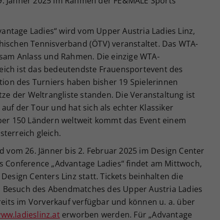
9. Jänner 2025 im Rahmen der FE&MALE Sports
ntage Ladies“ wird vom Upper Austria Ladies Linz,
hischen Tennisverband (ÖTV) veranstaltet. Das WTA-
chsam Anlass und Rahmen. Die einzige WTA-
eich ist das bedeutendste Frauensportevent des
ition des Turniers haben bisher 19 Spielerinnen
tze der Weltrangliste standen. Die Veranstaltung ist
auf der Tour und hat sich als echter Klassiker
über 150 Ländern weltweit kommt das Event einem
terreich gleich.
rd vom 26. Jänner bis 2. Februar 2025 im Design Center
ts Conference „Advantage Ladies“ findet am Mittwoch,
Design Centers Linz statt. Tickets beinhalten die
 Besuch des Abendmatches des Upper Austria Ladies
ereits im Vorverkauf verfügbar und können u. a. über
ww.ladieslinz.at
erworben werden. Für „Advantage