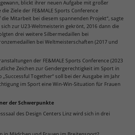
gewann, blickt ihrer neuen Aufgabe mit großer
e die Ziele der FE&MALE Sports Conference
 die Mitarbeit bei diesem spannenden Projekt“, sagte
ie sich zur U23-Weltmeisterin gekrönt, 2016 dann die
gten drei weitere Silbermedaillen bei
ronzemedaillen bei Weltmeisterschaften (2017 und
ranstaltungen der FE&MALE Sports Conference (2023
eutliche Zeichen zur Gendergerechtigkeit im Sport in
 „Successful Together“ soll bei der Ausgabe im Jahr
chtigung im Sport eine Win-Win-Situation für Frauen
einer der Schwerpunkte
saal des Design Centers Linz wird sich in drei
en in Mädchen und Frauen im Breitensport?