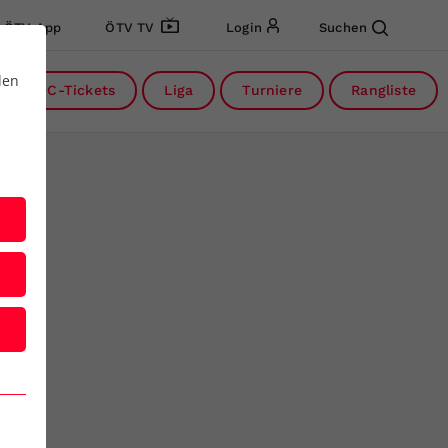
ÖTV App
ÖTV TV
Login
Suchen
den
DC-Tickets
Liga
Turniere
Rangliste