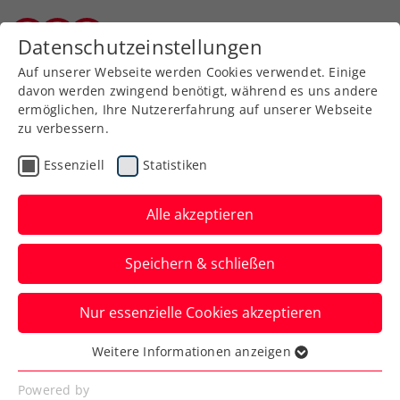
Zurück zur Newsübersicht
Datenschutzeinstellungen
Kärntner Tennisverband
Auf unserer Webseite werden Cookies verwendet. Einige
davon werden zwingend benötigt, während es uns andere
ermöglichen, Ihre Nutzererfahrung auf unserer Webseite
zu verbessern.
Ausbildung
Turniere
Verbands-Info
Essenziell
Statistiken
WTA
Alle akzeptieren
FE&MALE Sports
Speichern & schließen
Conference 2025: Jetzt
Early-Bird-Ticket sichern!
Nur essenzielle Cookies akzeptieren
Advantage Ladies: Noch bis inklusive 30.
Weitere Informationen anzeigen
Essenziell
November 2024 sind Karten zum
Essenzielle Cookies werden für grundlegende
Powered by
Sonderpreis erhältlich.