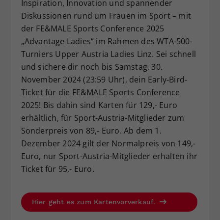
Inspiration, Innovation und spannender
Dieser Wert speichert Ihre Consent-
Diskussionen rund um Frauen im Sport – mit
Einstellungen. Unter anderem eine
der FE&MALE Sports Conference 2025
zufällig generierte ID, für die
„Advantage Ladies“ im Rahmen des WTA-500-
Zweck
historische Speicherung Ihrer
Turniers Upper Austria Ladies Linz. Sei schnell
vorgenommen Einstellungen, falls der
Webseiten-Betreiber dies eingestellt
und sichere dir noch bis Samstag, 30.
hat.
November 2024 (23:59 Uhr), dein Early-Bird-
Ticket für die FE&MALE Sports Conference
2025! Bis dahin sind Karten für 129,- Euro
erhältlich, für Sport-Austria-Mitglieder zum
Sonderpreis von 89,- Euro. Ab dem 1.
Dezember 2024 gilt der Normalpreis von 149,-
Euro, nur Sport-Austria-Mitglieder erhalten ihr
Ticket für 95,- Euro.
Hier geht es zum Kartenvorverkauf.