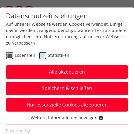
Zurück zur Newsübersicht
Datenschutzeinstellungen
Kärntner Tennisverband
Auf unserer Webseite werden Cookies verwendet. Einige
davon werden zwingend benötigt, während es uns andere
ermöglichen, Ihre Nutzererfahrung auf unserer Webseite
zu verbessern.
Turniere
ATP
Essenziell
Statistiken
Red Bull BassLine:
Titelverteidiger Zverev
Alle akzeptieren
führt Line-up an
Speichern & schließen
Deutschlands Nummer eins tritt erneut
Nur essenzielle Cookies akzeptieren
beim Tiebreak-Turnier im Vorfeld der
Erste Bank Open in Wien an.
Weitere Informationen anzeigen
Essenziell
Verfasst von: Presseaussendung / Redaktion, 07.10.2024
Essenzielle Cookies werden für grundlegende
Powered by