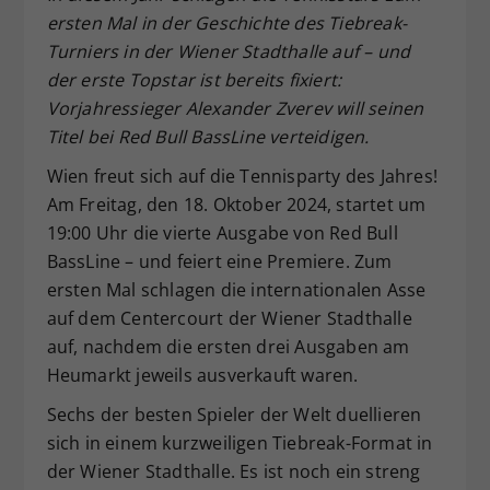
ersten Mal in der Geschichte des Tiebreak-
Dieser Wert speichert Ihre Consent-
Einstellungen. Unter anderem eine
Turniers in der Wiener Stadthalle auf – und
zufällig generierte ID, für die
der erste Topstar ist bereits fixiert:
Zweck
historische Speicherung Ihrer
Vorjahressieger Alexander Zverev will seinen
vorgenommen Einstellungen, falls der
Titel bei Red Bull BassLine verteidigen.
Webseiten-Betreiber dies eingestellt
hat.
Wien freut sich auf die Tennisparty des Jahres!
Am Freitag, den 18. Oktober 2024, startet um
19:00 Uhr die vierte Ausgabe von Red Bull
BassLine – und feiert eine Premiere. Zum
ersten Mal schlagen die internationalen Asse
auf dem Centercourt der Wiener Stadthalle
auf, nachdem die ersten drei Ausgaben am
Heumarkt jeweils ausverkauft waren.
Sechs der besten Spieler der Welt duellieren
sich in einem kurzweiligen Tiebreak-Format in
der Wiener Stadthalle. Es ist noch ein streng