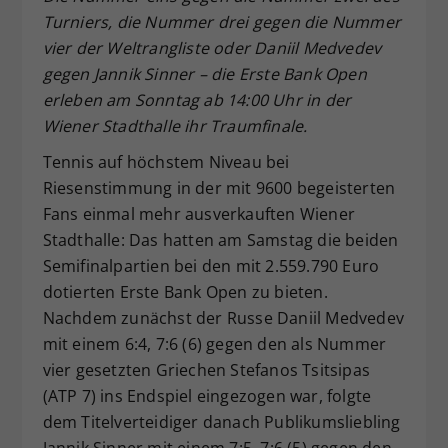
Turniers, die Nummer drei gegen die Nummer
Dieser Wert speichert Ihre Consent-
Einstellungen. Unter anderem eine
vier der Weltrangliste oder Daniil Medvedev
zufällig generierte ID, für die
gegen Jannik Sinner – die Erste Bank Open
Zweck
historische Speicherung Ihrer
erleben am Sonntag ab 14:00 Uhr in der
vorgenommen Einstellungen, falls der
Wiener Stadthalle ihr Traumfinale.
Webseiten-Betreiber dies eingestellt
hat.
Tennis auf höchstem Niveau bei
Riesenstimmung in der mit 9600 begeisterten
Fans einmal mehr ausverkauften Wiener
Stadthalle: Das hatten am Samstag die beiden
Semifinalpartien bei den mit 2.559.790 Euro
dotierten Erste Bank Open zu bieten.
Nachdem zunächst der Russe Daniil Medvedev
mit einem 6:4, 7:6 (6) gegen den als Nummer
vier gesetzten Griechen Stefanos Tsitsipas
(ATP 7) ins Endspiel eingezogen war, folgte
dem Titelverteidiger danach Publikumsliebling
Jannik Sinner mit einem 7:5, 7:6 (5) gegen den