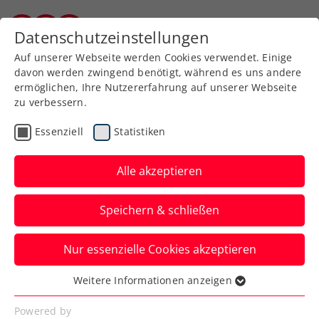
Zurück zur Newsübersicht
Datenschutzeinstellungen
Kärntner Tennisverband
Auf unserer Webseite werden Cookies verwendet. Einige
davon werden zwingend benötigt, während es uns andere
ermöglichen, Ihre Nutzererfahrung auf unserer Webseite
zu verbessern.
Turniere
ATP
Essenziell
Statistiken
Erste Bank Open:
Traumfinale zwischen
Alle akzeptieren
Medvedev und Sinner
Speichern & schließen
Beim ATP-500-Turnier in Wien kommt es
Nur essenzielle Cookies akzeptieren
im Endspiel am Sonntag zum Showdown
der beiden Topgesetzten.
Weitere Informationen anzeigen
Essenziell
Verfasst von: Presseaussendung / Redaktion, 28.10.2023
Essenzielle Cookies werden für grundlegende
Powered by