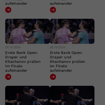
aufeinander
aufeinander
26.10.2024
26.10.2024
Erste Bank Open:
Erste Bank Open:
Draper und
Draper und
Khachanov prallen
Khachanov prallen
im Finale
im Finale
aufeinander
aufeinander