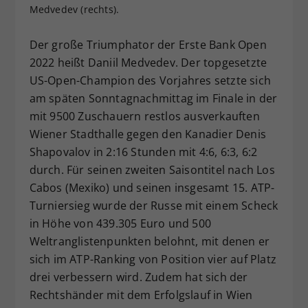
Medvedev (rechts).
Dieser Wert speichert Ihre Consent-
Einstellungen. Unter anderem eine
Der große Triumphator der Erste Bank Open
zufällig generierte ID, für die
Zweck
historische Speicherung Ihrer
2022 heißt Daniil Medvedev. Der topgesetzte
vorgenommen Einstellungen, falls der
US-Open-Champion des Vorjahres setzte sich
Webseiten-Betreiber dies eingestellt
am späten Sonntagnachmittag im Finale in der
hat.
mit 9500 Zuschauern restlos ausverkauften
Wiener Stadthalle gegen den Kanadier Denis
Shapovalov in 2:16 Stunden mit 4:6, 6:3, 6:2
durch. Für seinen zweiten Saisontitel nach Los
Cabos (Mexiko) und seinen insgesamt 15. ATP-
Turniersieg wurde der Russe mit einem Scheck
in Höhe von 439.305 Euro und 500
Weltranglistenpunkten belohnt, mit denen er
sich im ATP-Ranking von Position vier auf Platz
drei verbessern wird. Zudem hat sich der
Rechtshänder mit dem Erfolgslauf in Wien