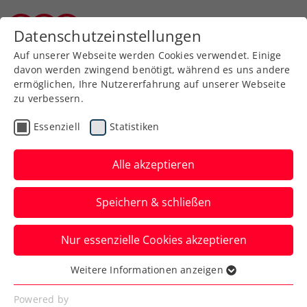
Zurück zur Newsübersicht
Datenschutzeinstellungen
Kärntner Tennisverband
Auf unserer Webseite werden Cookies verwendet. Einige
davon werden zwingend benötigt, während es uns andere
ermöglichen, Ihre Nutzererfahrung auf unserer Webseite
zu verbessern.
Turniere
Essenziell
Statistiken
Erste Bank Open:
Turnierfavorit Medvedev
Alle akzeptieren
gewinnt hochklassiges
Speichern & schließen
Finale in der Wiener
Stadthalle
Nur essenzielle Cookies akzeptieren
Weitere Informationen anzeigen
Der Russe trägt sich beim ATP-500-
Essenziell
Turnier in der österreichischen
Essenzielle Cookies werden für grundlegende
Powered by