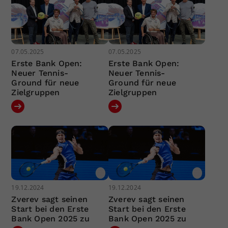
07.05.2025
07.05.2025
Erste Bank Open:
Erste Bank Open:
Neuer Tennis-
Neuer Tennis-
Ground für neue
Ground für neue
Zielgruppen
Zielgruppen
19.12.2024
19.12.2024
Zverev sagt seinen
Zverev sagt seinen
Start bei den Erste
Start bei den Erste
Bank Open 2025 zu
Bank Open 2025 zu