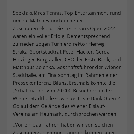
Dieser Wert speichert Ihre Consent-
Spektakuläres Tennis, Top-Entertainment rund
Einstellungen. Unter anderem eine
um die Matches und ein neuer
zufällig generierte ID, für die
Zweck
historische Speicherung Ihrer
Zuschauerrekord: Die Erste Bank Open 2022
vorgenommen Einstellungen, falls der
waren ein voller Erfolg. Dementsprechend
Webseiten-Betreiber dies eingestellt
zufrieden zogen Turnierdirektor Herwig
hat.
Straka, Sportstadtrat Peter Hacker, Gerda
Holzinger-Burgstaller, CEO der Erste Bank, und
Matthäus Zelenka, Geschäftsführer der Wiener
Stadthalle, am Finalsonntag im Rahmen einer
Pressekonferenz Bilanz. Erstmals konnte die
„Schallmauer“ von 70.000 Besuchern in der
Wiener Stadthalle sowie bei Erste Bank Open 2
Go auf dem Gelände des Wiener Eislauf-
Vereins am Heumarkt durchbrochen werden.
„Vor ein paar Jahren haben wir von solchen
Zuschauerzahlen nur träumen können, aber