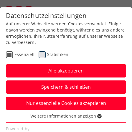
Zurück zur Newsübersicht
Datenschutzeinstellungen
Kärntner Tennisverband
Auf unserer Webseite werden Cookies verwendet. Einige
davon werden zwingend benötigt, während es uns andere
ermöglichen, Ihre Nutzererfahrung auf unserer Webseite
zu verbessern.
Turniere
Essenziell
Statistiken
Erste Bank Open
durchbrechen die
Alle akzeptieren
Schallmauer von 70.000
Speichern & schließen
Besuchern
Nur essenzielle Cookies akzeptieren
Das ATP-Turnier in der Wiener Stadthalle
und am Heumarkt ist auch 2022 ein Erfolg
Weitere Informationen anzeigen
Essenziell
auf allen Ebenen gewesen.
Essenzielle Cookies werden für grundlegende
Powered by