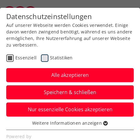
Zurück zur Newsübersicht
Datenschutzeinstellungen
Kärntner Tennisverband
Auf unserer Webseite werden Cookies verwendet. Einige
davon werden zwingend benötigt, während es uns andere
ermöglichen, Ihre Nutzererfahrung auf unserer Webseite
zu verbessern.
Turniere
ATP
Essenziell
Statistiken
Topbilanz: Erste Bank
Open 2023 „durch die
Alle akzeptieren
Bank super gelaufen“
Speichern & schließen
Auch in diesem Jahr kann das ATP-500-
Nur essenzielle Cookies akzeptieren
Turnier in Wien einen neuen
Zuschauerrekord verzeichnen.
Weitere Informationen anzeigen
Essenziell
Verfasst von: Presseaussendung / Redaktion, 29.10.2023
Essenzielle Cookies werden für grundlegende
Powered by