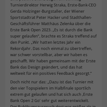
Turnierdirektor Herwig Straka, Erste-Bank-CEO
Dieser Wert speichert Ihre Consent-
Einstellungen. Unter anderem eine
Gerda Holzinger-Burgstaller, der Wiener
zufällig generierte ID, für die
Sportstadtrat Peter Hacker und Stadthallen-
Zweck
historische Speicherung Ihrer
Geschäftsführer Matthäus Zelenka über die
vorgenommen Einstellungen, falls der
Erste Bank Open 2023. „Es ist durch die Bank
Webseiten-Betreiber dies eingestellt
super gelaufen“, brachte es Straka treffend auf
hat.
den Punkt. „Wir hatten letztes Jahr ein
Rekordjahr. Das noch einmal zu übertreffen,
war schwer vorstellbar, aber wir haben es
geschafft. Wir haben gemeinsam mit der Erste
Bank das Design geändert, und das hat
weltweit für ein positives Feedback gesorgt.“
Doch nicht nur das: „Dazu ist das Turnier mit
den vier Topspielern im Halbfinale sportlich
extrem gut gelaufen und hat sich auch ,Erste
Bank Open 2 Go’ sehr gut weiterentwickelt.
Der Publikumszuspruch dort war größer als in