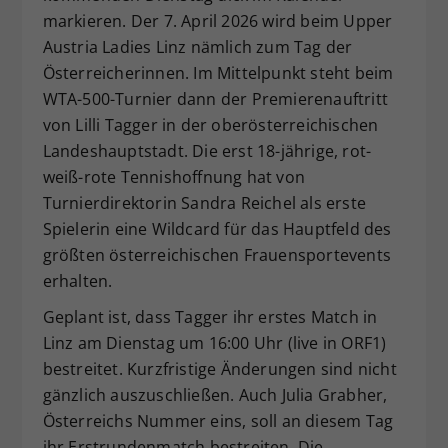
markieren. Der 7. April 2026 wird beim Upper
Dieser Wert speichert Ihre Consent-
Einstellungen. Unter anderem eine
Austria Ladies Linz nämlich zum Tag der
zufällig generierte ID, für die
Österreicherinnen. Im Mittelpunkt steht beim
Zweck
historische Speicherung Ihrer
WTA-500-Turnier dann der Premierenauftritt
vorgenommen Einstellungen, falls der
von Lilli Tagger in der oberösterreichischen
Webseiten-Betreiber dies eingestellt
Landeshauptstadt. Die erst 18-jährige, rot-
hat.
weiß-rote Tennishoffnung hat von
Turnierdirektorin Sandra Reichel als erste
Spielerin eine Wildcard für das Hauptfeld des
größten österreichischen Frauensportevents
erhalten.
Geplant ist, dass Tagger ihr erstes Match in
Linz am Dienstag um 16:00 Uhr (live in ORF1)
bestreitet. Kurzfristige Änderungen sind nicht
gänzlich auszuschließen. Auch Julia Grabher,
Österreichs Nummer eins, soll an diesem Tag
ihr Erstrundenmatch bestreiten. Die