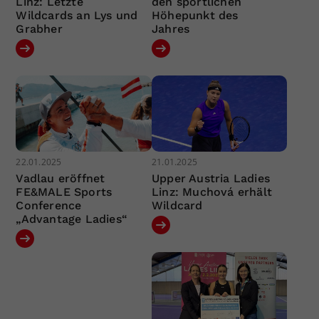
Linz: Letzte
den sportlichen
Wildcards an Lys und
Höhepunkt des
Grabher
Jahres
22.01.2025
21.01.2025
Vadlau eröffnet
Upper Austria Ladies
FE&MALE Sports
Linz: Muchová erhält
Conference
Wildcard
„Advantage Ladies“