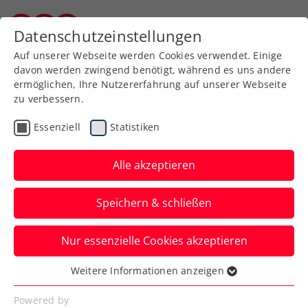
Zurück zur Newsübersicht
Datenschutzeinstellungen
Kärntner Tennisverband
Auf unserer Webseite werden Cookies verwendet. Einige
davon werden zwingend benötigt, während es uns andere
ermöglichen, Ihre Nutzererfahrung auf unserer Webseite
zu verbessern.
WTA
Turniere
Verbands-Info
Essenziell
Statistiken
Upper Austria Ladies
Linz: Tagger erhält
Alle akzeptieren
Hauptfeld-Wildcard
Speichern & schließen
Der ÖTV-Shootingstar soll dienstags im
Nur essenzielle Cookies akzeptieren
Einsatz sein. Wie auch Julia Grabher am
Tag der Österreicherinnen.
Weitere Informationen anzeigen
Essenziell
Verfasst von: Presseaussendung / Redaktion, 01.04.2026
Essenzielle Cookies werden für grundlegende
Powered by