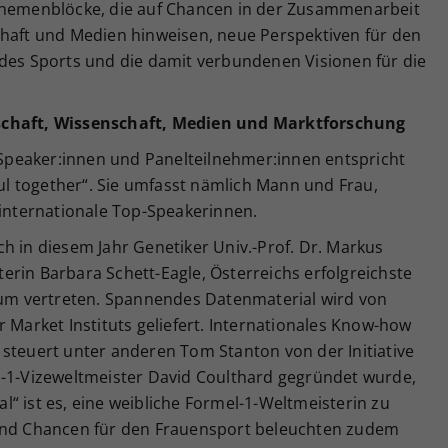
 Themenblöcke, die auf Chancen in der Zusammenarbeit
chaft und Medien hinweisen, neue Perspektiven für den
 des Sports und die damit verbundenen Visionen für die
chaft,
Wissenschaft, Medien und Marktforschung
peaker:innen und Panelteilnehmer:innen entspricht
l together“. Sie umfasst nämlich Mann und Frau,
 internationale Top-Speakerinnen.
h in diesem Jahr Genetiker Univ.-Prof. Dr. Markus
rin Barbara Schett-Eagle, Österreichs erfolgreichste
dium vertreten. Spannendes Datenmaterial wird von
r Market Instituts geliefert. Internationales Know-how
 steuert unter anderen Tom Stanton von der Initiative
l-1-Vizeweltmeister David Coulthard gegründet wurde,
ual“ ist es, eine weibliche Formel-1-Weltmeisterin zu
 und Chancen für den Frauensport beleuchten zudem