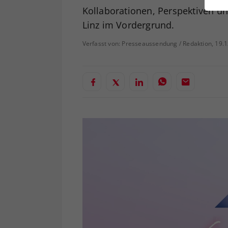
ei
Kollaborationen, Perspektiven un
Linz im Vordergrund.
Verfasst von: Presseaussendung / Redaktion, 19.
S