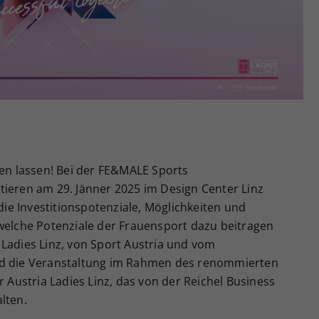
Zweck
generierte ID, für die historische Speicherung
Ihrer vorgenommen Einstellungen, falls der
Webseiten-Betreiber dies eingestellt hat.
hen lassen! Bei der FE&MALE Sports
tieren am 29. Jänner 2025 im Design Center Linz
e Investitionspotenziale, Möglichkeiten und
 welche Potenziale der Frauensport dazu beitragen
 Ladies Linz, von Sport Austria und vom
rd die Veranstaltung im Rahmen des renommierten
ustria Ladies Linz, das von der Reichel Business
lten.