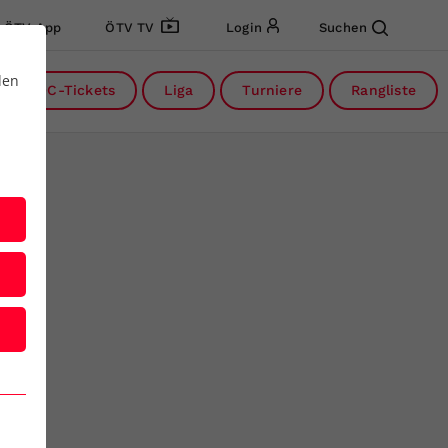
ÖTV App
ÖTV TV
Login
Suchen
den
DC-Tickets
Liga
Turniere
Rangliste