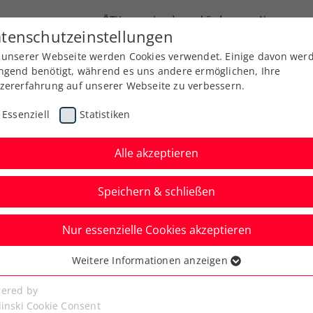
ÖTV
Landesverbände
News
tenschutzeinstellungen
 unserer Webseite werden Cookies verwendet. Einige davon wer
Ausbildung
Services
Über uns
ngend benötigt, während es uns andere ermöglichen, Ihre
zererfahrung auf unserer Webseite zu verbessern.
Essenziell
Statistiken
Alle akzeptieren
Speichern & schließen
Verbands-Info
Nur essenzielle Cookies akzeptieren
E Sports Conference
Weitere Informationen anzeigen
ssenziell
uen- & Männerpower
senzielle Cookies werden für grundlegende Funktionen der
ered by
bseite benötigt. Dadurch ist gewährleistet, dass die Webseite
linski Cookie Consent