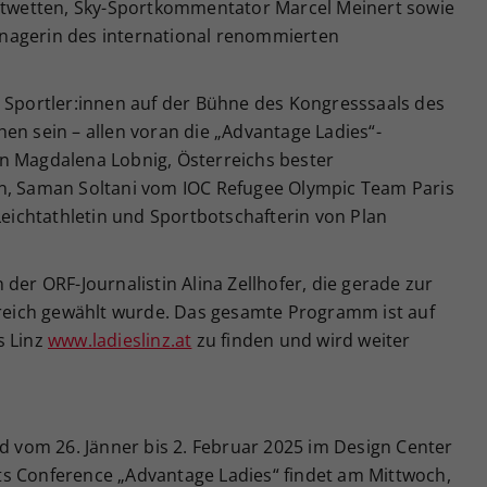
ortwetten, Sky-Sportkommentator Marcel Meinert sowie
nagerin des international renommierten
e Sportler:innen auf der Bühne des Kongresssaals des
en sein – allen voran die „Advantage Ladies“-
n Magdalena Lobnig, Österreichs bester
nn, Saman Soltani vom IOC Refugee Olympic Team Paris
 Leichtathletin und Sportbotschafterin von Plan
der ORF-Journalistin Alina Zellhofer, die gerade zur
erreich gewählt wurde. Das gesamte Programm ist auf
s Linz
www.ladieslinz.at
zu finden und wird weiter
rd vom 26. Jänner bis 2. Februar 2025 im Design Center
s Conference „Advantage Ladies“ findet am Mittwoch,