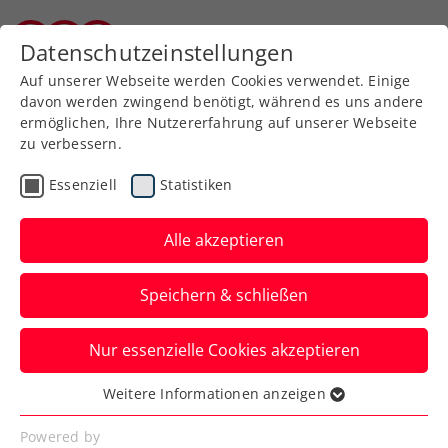
Zurück zur Newsübersicht
Datenschutzeinstellungen
Kärntner Tennisverband
Auf unserer Webseite werden Cookies verwendet. Einige
davon werden zwingend benötigt, während es uns andere
ermöglichen, Ihre Nutzererfahrung auf unserer Webseite
zu verbessern.
WTA
Turniere
Essenziell
Statistiken
Upper Austria Ladies
Linz: Letzte Wildcards an
Alle akzeptieren
Lys und Grabher
Speichern & schließen
Der deutsche Shootingstar und
Nur essenzielle Cookies akzeptieren
Österreichs Topspielerin schlagen im
Hauptfeld des WTA-Turniers auf.
Weitere Informationen anzeigen
Essenziell
Verfasst von: Presseaussendung / Redaktion, 25.01.2025
Essenzielle Cookies werden für grundlegende
Powered by