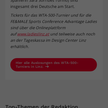
Spanierin Sara Sorribes Tormo) sind
insgesamt drei Deutsche am Start.
Tickets f
ür das WTA-500-Turnier und f
ür die
FE&MALE Sports Conference Advantage Ladies
sind
über die Onlineplattform
auf
www.ladieslinz.at
und teilweise auch noch
an der Tageskassa
im Design Center Linz
erh
ältlich.
Hier alle Auslosungen des WTA-500-
Turniers in Linz.
Top-Themen der Redaktion