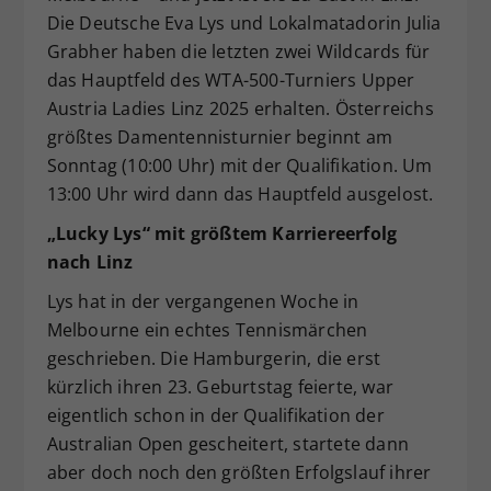
Die Deutsche Eva Lys und Lokalmatadorin Julia
Dieser Wert speichert Ihre Consent-
Einstellungen. Unter anderem eine
Grabher haben die letzten zwei Wildcards für
zufällig generierte ID, für die
das Hauptfeld des WTA-500-Turniers Upper
Zweck
historische Speicherung Ihrer
Austria Ladies Linz 2025 erhalten. Österreichs
vorgenommen Einstellungen, falls der
größtes Damentennisturnier beginnt am
Webseiten-Betreiber dies eingestellt
Sonntag (10:00 Uhr) mit der Qualifikation. Um
hat.
13:00 Uhr wird dann das Hauptfeld ausgelost.
„Lucky Lys“ mit größtem Karriereerfolg
nach Linz
Lys hat in der vergangenen Woche in
Melbourne ein echtes Tennismärchen
geschrieben. Die Hamburgerin, die erst
kürzlich ihren 23. Geburtstag feierte, war
eigentlich schon in der Qualifikation der
Australian Open gescheitert, startete dann
aber doch noch den größten Erfolgslauf ihrer