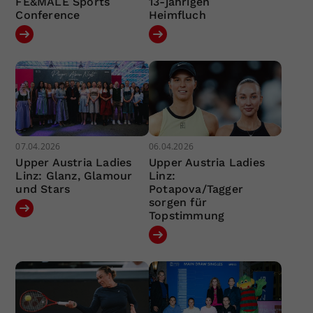
FE&MALE Sports
13-jährigen
Conference
Heimfluch
07.04.2026
06.04.2026
Upper Austria Ladies
Upper Austria Ladies
Linz: Glanz, Glamour
Linz:
und Stars
Potapova/Tagger
sorgen für
Topstimmung