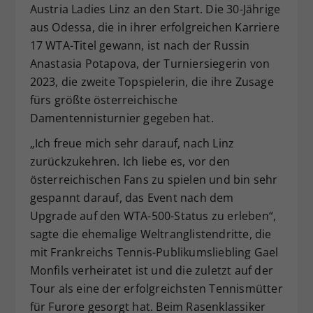
Austria Ladies Linz an den Start. Die 30-Jährige
Dieser Wert speichert Ihre Consent-
aus Odessa, die in ihrer erfolgreichen Karriere
Einstellungen. Unter anderem eine
17 WTA-Titel gewann, ist nach der Russin
zufällig generierte ID, für die
Zweck
historische Speicherung Ihrer
Anastasia Potapova, der Turniersiegerin von
vorgenommen Einstellungen, falls der
2023, die zweite Topspielerin, die ihre Zusage
Webseiten-Betreiber dies eingestellt
fürs größte österreichische
hat.
Damentennisturnier gegeben hat.
„Ich freue mich sehr darauf, nach Linz
zurückzukehren. Ich liebe es, vor den
österreichischen Fans zu spielen und bin sehr
gespannt darauf, das Event nach dem
Upgrade auf den WTA-500-Status zu erleben“,
sagte die ehemalige Weltranglistendritte, die
mit Frankreichs Tennis-Publikumsliebling Gael
Monfils verheiratet ist und die zuletzt auf der
Tour als eine der erfolgreichsten Tennismütter
für Furore gesorgt hat. Beim Rasenklassiker