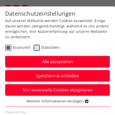
Zurück zur Newsübersicht
Datenschutzeinstellungen
Kärntner Tennisverband
Auf unserer Webseite werden Cookies verwendet. Einige
davon werden zwingend benötigt, während es uns andere
ermöglichen, Ihre Nutzererfahrung auf unserer Webseite
zu verbessern.
Turniere
WTA
Essenziell
Statistiken
Svitolina serviert beim
Upper Austria Ladies Linz
Alle akzeptieren
Mit der Ex-Weltranglistendritten geht eine
Speichern & schließen
Topspielerin beim WTA-Turnier in
Oberösterreich an den Start.
Nur essenzielle Cookies akzeptieren
Verfasst von: Presseaussendung / Redaktion, 27.12.2024
Weitere Informationen anzeigen
Essenziell
Essenzielle Cookies werden für grundlegende
Powered by