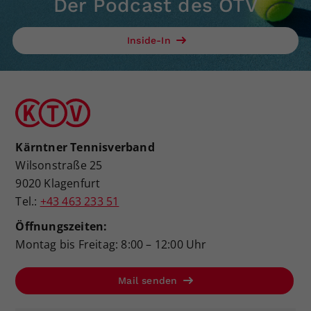
Der Podcast des ÖTV
Dieser Wert speichert Ihre Consent-
Einstellungen. Unter anderem eine
Inside-In
zufällig generierte ID, für die
Zweck
historische Speicherung Ihrer
vorgenommen Einstellungen, falls der
Webseiten-Betreiber dies eingestellt
hat.
Kärntner Tennisverband
Wilsonstraße 25
9020 Klagenfurt
Tel.:
+43 463 233 51
Öffnungszeiten:
Montag bis Freitag: 8:00 – 12:00 Uhr
Mail senden