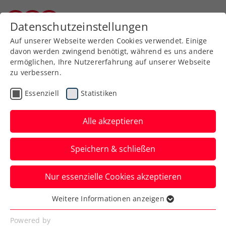
Datenschutzeinstellungen
Kärntner Tennisverband
Auf unserer Webseite werden Cookies verwendet. Einige
davon werden zwingend benötigt, während es uns andere
ermöglichen, Ihre Nutzererfahrung auf unserer Webseite
zu verbessern.
Aktuelle News
Essenziell
Statistiken
Alle akzeptieren
Speichern & schließen
Nur essenzielle Cookies akzeptieren
Weitere Informationen anzeigen
Essenziell
News filtern
Essenzielle Cookies werden für grundlegende
Powered by